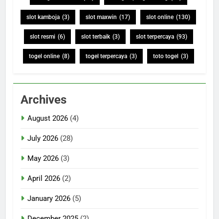
slot kamboja
(3)
slot maxwin
(17)
slot online
(130)
slot resmi
(6)
slot terbaik
(3)
slot terpercaya
(93)
togel online
(8)
togel terpercaya
(3)
toto togel
(3)
Archives
August 2026
(4)
July 2026
(28)
May 2026
(3)
April 2026
(2)
January 2026
(5)
December 2025
(2)