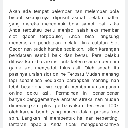
Akan ada tempat pelempar nan melempar bola
bisbol selanjutnya dipukul akibat pelaku batter
yang mereka mencemuk bola sambil bat. Jika
Anda terpukau perlu menjadi salah eka member
slot gacor terpopuler, Anda bisa langsung
meneruskan pendataan melalui link catatan Slot
Gacor nan sudah hamba sediakan, isilah karangan
pendataan sambil baik dan benar. Para pelaku
ditawarkan idiosinkrasi pula ketenteraman bermain
game slot menyedot fulus asli. Oleh sebab itu
pastinya uraian slot online Terbaru Mudah menang
lagi senantiasa Sediakan barangkali menang nan
lebih besar buat sira sejauh membangun simpanan
online doku asli. Permainan ini benar-benar
banyak penggemarnya lantaran atraksi nan mudah
dimenangkan plus perbanyakan terbesar 100x
oleh karena bomb yang muncul dalam proses free
spin. Langkah ini membentuk hal nan terpenting,
lantaran apabila Anda tidak menggunakannya