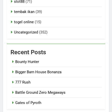
slot88
(71)
tembak ikan
(39)
togel online
(15)
Uncategorized
(352)
Recent Posts
Bounty Hunter
Bigger Barn House Bonanza
777 Rush
Battle Ground Zero Megaways
Gates of Pyroth