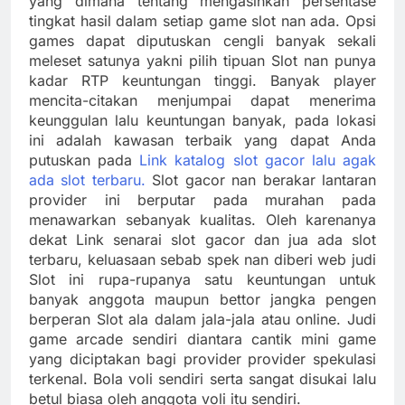
yang dimana tentang mengasihkan persentase
tingkat hasil dalam setiap game slot nan ada. Opsi
games dapat diputuskan cengli banyak sekali
meleset satunya yakni pilih tipuan Slot nan punya
kadar RTP keuntungan tinggi. Banyak player
mencita-citakan menjumpai dapat menerima
keunggulan lalu keuntungan banyak, pada lokasi
ini adalah kawasan terbaik yang dapat Anda
putuskan pada
Link katalog slot gacor lalu agak
ada slot terbaru.
Slot gacor nan berakar lantaran
provider ini berputar pada murahan pada
menawarkan sebanyak kualitas. Oleh karenanya
dekat Link senarai slot gacor dan jua ada slot
terbaru, keluasaan sebab spek nan diberi web judi
Slot ini rupa-rupanya satu keuntungan untuk
banyak anggota maupun bettor jangka pengen
berperan Slot ala dalam jala-jala atau online. Judi
game arcade sendiri diantara cantik mini game
yang diciptakan bagi provider provider spekulasi
terkenal. Bola voli sendiri serta sangat disukai lalu
betul biasa oleh anggota voli itu sendiri.