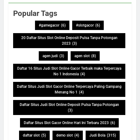
Popular Tags
#gamegacor
(6)
#slotgacor
(6)
20 Daftar Situs Slot Online Deposit Pulsa Tanpa Potongan
2023
(3)
agen judi
(3)
agen slot
(8)
Daftar 16 Situs Judi Slot Online Gacor Terbaik maka Terpercaya
No 1 Indonesia
(4)
Daftar Situs Judi Slot Gacor Online Terpercaya Paling Gampang
Menang No 1
(4)
Daftar Situs Judi Slot Online Deposit Pulsa Tanpa Potongan
(3)
Daftar Situs Slot Gacor Online Hari Ini Terbaru 2023
(6)
daftar slot
(5)
demo slot
(4)
Judi Bola
(315)