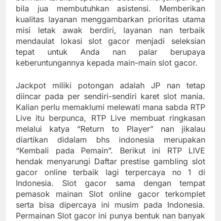
bila jua membutuhkan asistensi. Memberikan
kualitas layanan menggambarkan prioritas utama
misi letak awak berdiri, layanan nan terbaik
mendaulat lokasi slot gacor menjadi seleksian
tepat untuk Anda nan palar berupaya
keberuntungannya kepada main-main slot gacor.
Jackpot miliki potongan adalah JP nan tetap
diincar pada per sendiri-sendiri karet slot mania.
Kalian perlu memaklumi melewati mana sabda RTP
Live itu berpunca, RTP Live membuat ringkasan
melalui katya “Return to Player” nan jikalau
diartikan didalam bhs indonesia merupakan
“Kembali pada Pemain”. Berikut ini RTP LIVE
hendak menyarungi Daftar prestise gambling slot
gacor online terbaik lagi terpercaya no 1 di
Indonesia. Slot gacor sama dengan tempat
pemasok mainan Slot online gacor terkomplet
serta bisa dipercaya ini musim pada Indonesia.
Permainan Slot gacor ini punya bentuk nan banyak