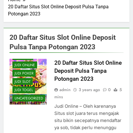
20 Daftar Situs Slot Online Deposit Pulsa Tanpa
Potongan 2023
20 Daftar Situs Slot Online Deposit
Pulsa Tanpa Potongan 2023
JUDI BOLA
20 Daftar Situs Slot Online
JUDI ONLINE
Deposit Pulsa Tanpa
JUDI POKER
Potongan 2023
JUDI SLOT
admin
3 years ago
0
5
JUDI TOGEL
mins
UNCATEGORIZED
Judi Online – Oleh karenanya
Situs slot juara terus mengajak
situ bikin secepatnya mendaftar
ya sob, tidak perlu menunggu