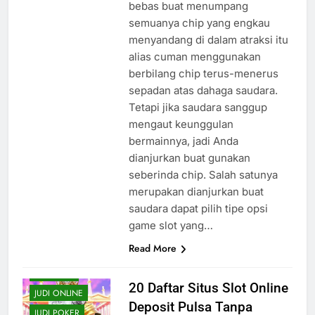
bebas buat menumpang
semuanya chip yang engkau
menyandang di dalam atraksi itu
alias cuman menggunakan
berbilang chip terus-menerus
sepadan atas dahaga saudara.
Tetapi jika saudara sanggup
mengaut keunggulan
bermainnya, jadi Anda
dianjurkan buat gunakan
seberinda chip. Salah satunya
merupakan dianjurkan buat
saudara dapat pilih tipe opsi
game slot yang…
Read More
JUDI BOLA
20 Daftar Situs Slot Online
JUDI ONLINE
Deposit Pulsa Tanpa
JUDI POKER