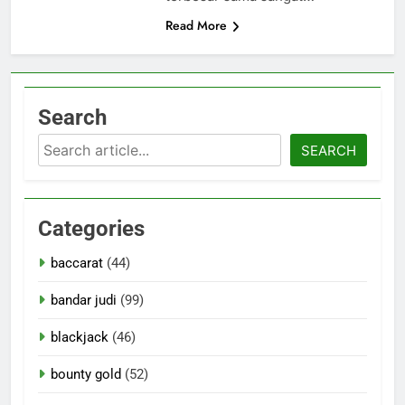
Read More
Search
Search
SEARCH
Categories
baccarat
(44)
bandar judi
(99)
blackjack
(46)
bounty gold
(52)