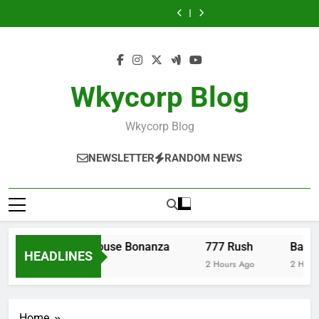
Battle
Gates
Skip
Pyroth
House
Zero
Pyroth
House
Ground
of
Bonanza
Megaways
Bonanza
Zero
Pyroth
to
Megaways
content
Wkycorp Blog
Wkycorp Blog
NEWSLETTER
RANDOM NEWS
Bigger Barn House Bonanza
777 Rush
Battle
HEADLINES
2 Hours Ago
2 Hours Ago
2 Hours 
Home