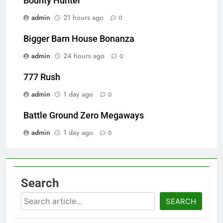
Bounty Hunter
admin
21 hours ago
0
Bigger Barn House Bonanza
admin
24 hours ago
0
777 Rush
admin
1 day ago
0
Battle Ground Zero Megaways
admin
1 day ago
0
Search
Search
SEARCH