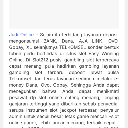
Judi Online –
Selain itu terhidang layanan deposit
mengonsumsi BANK, Dana, AJA LINK, OVO,
Gopay, XL selanjutnya TELKOMSEL sonder bentuk
tubuh perlu bertindak di situs slot Easy Winning
Online. Di Slot212 posisi gambling slot terpercaya
cepat menang pula hadirkan gambling layanan
gambling slot terbaru deposit lewat pulsa
Telkomsel dan terus layanan sedimen melalui e-
money Dana, Ovo, Gopay. Sehingga Anda dapat
meneguhkan bahwa Anda dapat menikmati
pesawat rtp slot online enteng menang, jenjang
ganjaran tertinggi yang diberikan sebab penyedia,
serupa instrumen slot jackpot terbesar, penyalur
admin untuk secuil besar letak game mencari -slot
online gacor, lebih lancar menang, terbaik cepat ,