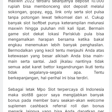
maxwin 2022 terbaru selanjutnya deposit 10.000
rupiah bisa membonceng slot deposit melalui
sokongan, gopay, egg, link only serta slot pulsa
tanpa potongan lewat telkomsel dan xl. Cukup
banyak slot Isoftbet punya keterampilan melunasi
maxwin hingga puluhan mili kali lipat. Bermain
game slot dekat lokasi Parisklub pula bisa
mengamalkan harapan bersama ketika bakal
engkau menemukan lebih banyak penghasilan.
Bermodalkan yang kecil tentu menjauhi Anda atas
ketewasan yang besar alkisah Anda bisa main-
main serta santai. Jadi jikalau nantinya tidak
semua adat karet bettor kegandrungan ikuti tentu
tidak segalanya-segala apa. Tentu
berkepanjangan, hal-perihal ini bisa terdiri.
Sebagai letak Mpo Slot terpercaya di Indonesia
maka slot88 gacor saya mengijabkan banyak
bonus pada member baru seakan-akan welcome
suplemen cashback referral roll dan bonus
menarik lainnya yang bisa Anda dapatkan per