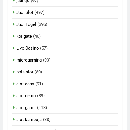
judi qq
(97)
Judi Slot
(497)
Judi Togel
(395)
koi gate
(46)
Live Casino
(57)
microgaming
(93)
pola slot
(80)
slot dana
(91)
slot demo
(89)
slot gacor
(113)
slot kamboja
(38)