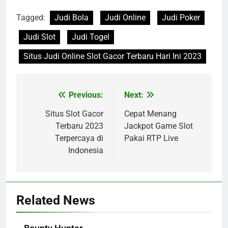
Tagged:
Judi Bola
Judi Online
Judi Poker
Judi Slot
Judi Togel
Situs Judi Online Slot Gacor Terbaru Hari Ini 2023
Previous:
Next:
Post
navigation
Situs Slot Gacor
Cepat Menang
Terbaru 2023
Jackpot Game Slot
Terpercaya di
Pakai RTP Live
Indonesia
Related News