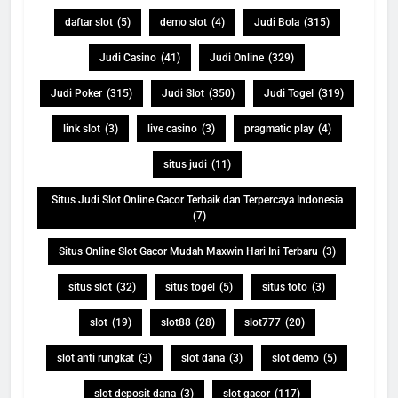
daftar slot
(5)
demo slot
(4)
Judi Bola
(315)
Judi Casino
(41)
Judi Online
(329)
Judi Poker
(315)
Judi Slot
(350)
Judi Togel
(319)
link slot
(3)
live casino
(3)
pragmatic play
(4)
situs judi
(11)
Situs Judi Slot Online Gacor Terbaik dan Terpercaya Indonesia
(7)
Situs Online Slot Gacor Mudah Maxwin Hari Ini Terbaru
(3)
situs slot
(32)
situs togel
(5)
situs toto
(3)
slot
(19)
slot88
(28)
slot777
(20)
slot anti rungkat
(3)
slot dana
(3)
slot demo
(5)
slot deposit dana
(3)
slot gacor
(117)