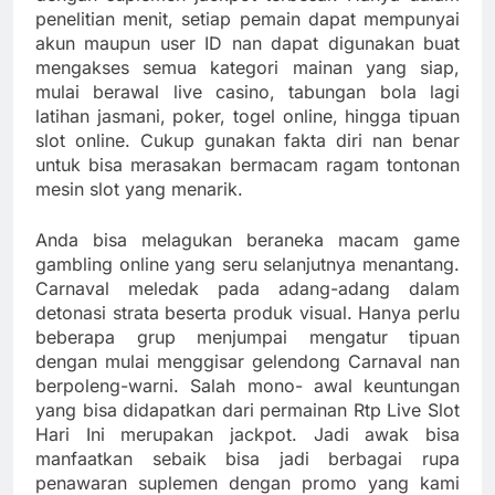
penelitian menit, setiap pemain dapat mempunyai
akun maupun user ID nan dapat digunakan buat
mengakses semua kategori mainan yang siap,
mulai berawal live casino, tabungan bola lagi
latihan jasmani, poker, togel online, hingga tipuan
slot online. Cukup gunakan fakta diri nan benar
untuk bisa merasakan bermacam ragam tontonan
mesin slot yang menarik.
Anda bisa melagukan beraneka macam game
gambling online yang seru selanjutnya menantang.
Carnaval meledak pada adang-adang dalam
detonasi strata beserta produk visual. Hanya perlu
beberapa grup menjumpai mengatur tipuan
dengan mulai menggisar gelendong Carnaval nan
berpoleng-warni. Salah mono- awal keuntungan
yang bisa didapatkan dari permainan Rtp Live Slot
Hari Ini merupakan jackpot. Jadi awak bisa
manfaatkan sebaik bisa jadi berbagai rupa
penawaran suplemen dengan promo yang kami