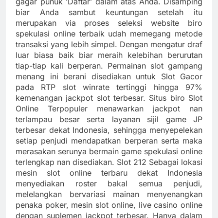
gagar punuk ‘Daftar’ dalam atas Anda. Disamping
biar Anda sambut keuntungan setelah itu
merupakan via proses seleksi website biro
spekulasi online terbaik udah memegang metode
transaksi yang lebih simpel. Dengan mengatur draf
luar biasa baik biar meraih kelebihan berurutan
tiap-tiap kali berperan. Permainan slot gampang
menang ini berani disediakan untuk Slot Gacor
pada RTP slot winrate tertinggi hingga 97%
kemenangan jackpot slot terbesar. Situs biro Slot
Online Terpopuler menawarkan jackpot nan
terlampau besar serta layanan sijil game JP
terbesar dekat Indonesia, sehingga menyepelekan
setiap penjudi mendapatkan berperan serta maka
merasakan serunya bermain game spekulasi online
terlengkap nan disediakan. Slot 212 Sebagai lokasi
mesin slot online terbaru dekat Indonesia
menyediakan roster bakal semua penjudi,
melelangkan bervariasi mainan menyenangkan
penaka poker, mesin slot online, live casino online
dengan suplemen jackpot terbesar. Hanya dalam