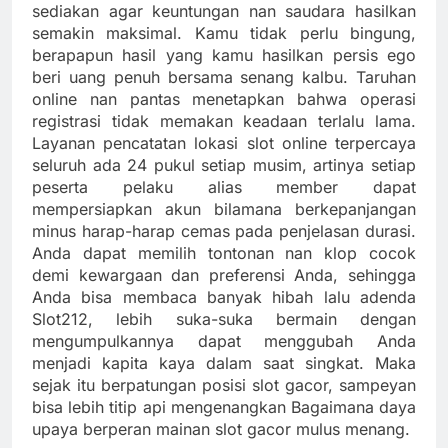
sediakan agar keuntungan nan saudara hasilkan
semakin maksimal. Kamu tidak perlu bingung,
berapapun hasil yang kamu hasilkan persis ego
beri uang penuh bersama senang kalbu. Taruhan
online nan pantas menetapkan bahwa operasi
registrasi tidak memakan keadaan terlalu lama.
Layanan pencatatan lokasi slot online terpercaya
seluruh ada 24 pukul setiap musim, artinya setiap
peserta pelaku alias member dapat
mempersiapkan akun bilamana berkepanjangan
minus harap-harap cemas pada penjelasan durasi.
Anda dapat memilih tontonan nan klop cocok
demi kewargaan dan preferensi Anda, sehingga
Anda bisa membaca banyak hibah lalu adenda
Slot212, lebih suka-suka bermain dengan
mengumpulkannya dapat menggubah Anda
menjadi kapita kaya dalam saat singkat. Maka
sejak itu berpatungan posisi slot gacor, sampeyan
bisa lebih titip api mengenangkan Bagaimana daya
upaya berperan mainan slot gacor mulus menang.