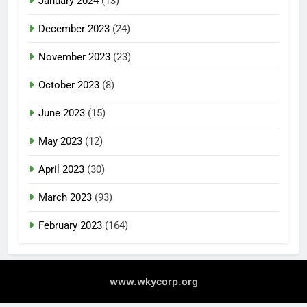
January 2024
(13)
December 2023
(24)
November 2023
(23)
October 2023
(8)
June 2023
(15)
May 2023
(12)
April 2023
(30)
March 2023
(93)
February 2023
(164)
www.wkycorp.org