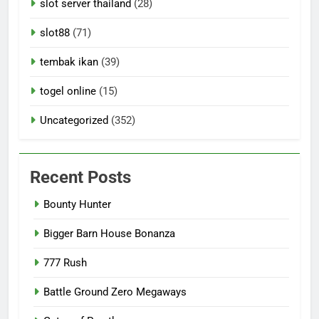
slot server thailand
(28)
slot88
(71)
tembak ikan
(39)
togel online
(15)
Uncategorized
(352)
Recent Posts
Bounty Hunter
Bigger Barn House Bonanza
777 Rush
Battle Ground Zero Megaways