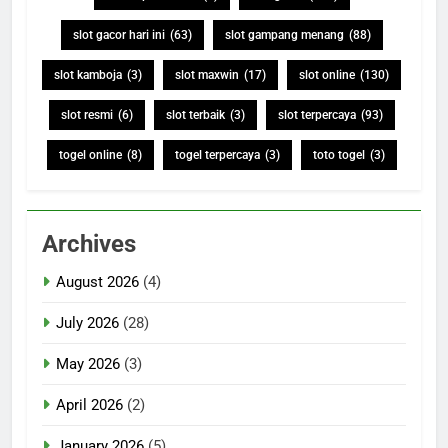
slot gacor hari ini
(63)
slot gampang menang
(88)
slot kamboja
(3)
slot maxwin
(17)
slot online
(130)
slot resmi
(6)
slot terbaik
(3)
slot terpercaya
(93)
togel online
(8)
togel terpercaya
(3)
toto togel
(3)
Archives
August 2026
(4)
July 2026
(28)
May 2026
(3)
April 2026
(2)
January 2026
(5)