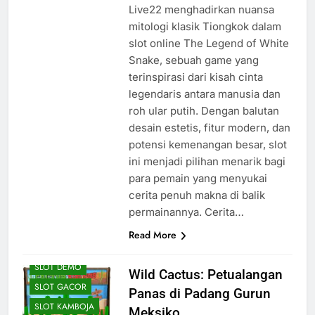
Live22 menghadirkan nuansa
mitologi klasik Tiongkok dalam
slot online The Legend of White
Snake, sebuah game yang
terinspirasi dari kisah cinta
legendaris antara manusia dan
roh ular putih. Dengan balutan
desain estetis, fitur modern, dan
potensi kemenangan besar, slot
JACKPOT
ini menjadi pilihan menarik bagi
MAXWIN
para pemain yang menyukai
JUDI ONLINE
cerita penuh makna di balik
JUDI SLOT
permainannya. Cerita…
POLA SLOT
Read More
SLOT DANA
SLOT DEMO
Wild Cactus: Petualangan
SLOT GACOR
Panas di Padang Gurun
SLOT KAMBOJA
Meksiko