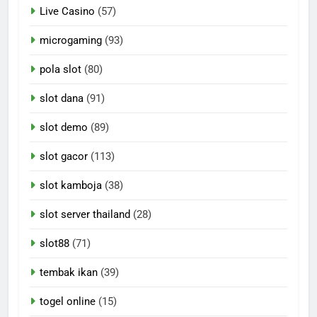
Live Casino
(57)
microgaming
(93)
pola slot
(80)
slot dana
(91)
slot demo
(89)
slot gacor
(113)
slot kamboja
(38)
slot server thailand
(28)
slot88
(71)
tembak ikan
(39)
togel online
(15)