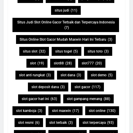
situs judi
(11)
Situs Judi Slot Online Gacor Terbaik dan Terpercaya Indonesia
(7)
Situs Online Slot Gacor Mudah Maxwin Hari Ini Terbaru
(3)
situs slot
(32)
situs togel
(5)
situs toto
(3)
slot
(19)
slot88
(28)
slot777
(20)
slot anti rungkat
(3)
slot dana
(3)
slot demo
(5)
slot deposit dana
(3)
slot gacor
(117)
slot gacor hari ini
(63)
slot gampang menang
(88)
slot kamboja
(3)
slot maxwin
(17)
slot online
(130)
slot resmi
(6)
slot terbaik
(3)
slot terpercaya
(93)