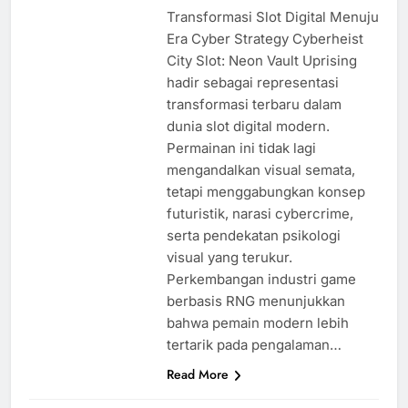
MAXWIN
Transformasi Slot Digital Menuju
JOKER
Era Cyber Strategy Cyberheist
JUDI BOLA
City Slot: Neon Vault Uprising
hadir sebagai representasi
JUDI ONLINE
transformasi terbaru dalam
JUDI POKER
dunia slot digital modern.
JUDI QQ
Permainan ini tidak lagi
JUDI SLOT
mengandalkan visual semata,
JUDI TOGEL
tetapi menggabungkan konsep
KOI GATE
futuristik, narasi cybercrime,
serta pendekatan psikologi
LIVE CASINO
visual yang terukur.
MICROGAMING
Perkembangan industri game
POLA SLOT
berbasis RNG menunjukkan
SLOT DANA
bahwa pemain modern lebih
SLOT DEMO
tertarik pada pengalaman…
SLOT GACOR
Read More
SLOT KAMBOJA