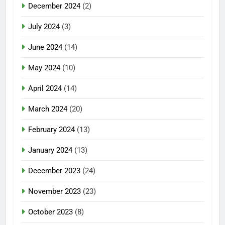
December 2024
(2)
July 2024
(3)
June 2024
(14)
May 2024
(10)
April 2024
(14)
March 2024
(20)
February 2024
(13)
January 2024
(13)
December 2023
(24)
November 2023
(23)
October 2023
(8)