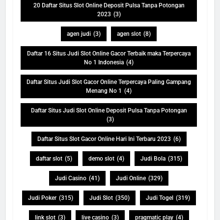
20 Daftar Situs Slot Online Deposit Pulsa Tanpa Potongan
2023
(3)
agen judi
(3)
agen slot
(8)
Daftar 16 Situs Judi Slot Online Gacor Terbaik maka Terpercaya
No 1 Indonesia
(4)
Daftar Situs Judi Slot Gacor Online Terpercaya Paling Gampang
Menang No 1
(4)
Daftar Situs Judi Slot Online Deposit Pulsa Tanpa Potongan
(3)
Daftar Situs Slot Gacor Online Hari Ini Terbaru 2023
(6)
daftar slot
(5)
demo slot
(4)
Judi Bola
(315)
Judi Casino
(41)
Judi Online
(329)
Judi Poker
(315)
Judi Slot
(350)
Judi Togel
(319)
link slot
(3)
live casino
(3)
pragmatic play
(4)