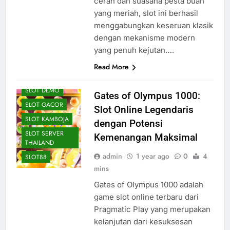
cerah dan suasana pesta buah
JACKPOT
yang meriah, slot ini berhasil
MAXWIN
menggabungkan keseruan klasik
JUDI ONLINE
dengan mekanisme modern
JUDI SLOT
yang penuh kejutan….
POLA SLOT
Read More
SLOT DANA
SLOT DEMO
Gates of Olympus 1000:
SLOT GACOR
Slot Online Legendaris
SLOT KAMBOJA
dengan Potensi
SLOT SERVER
Kemenangan Maksimal
THAILAND
admin
1 year ago
0
4
SLOT88
mins
Gates of Olympus 1000 adalah
game slot online terbaru dari
Pragmatic Play yang merupakan
kelanjutan dari kesuksesan