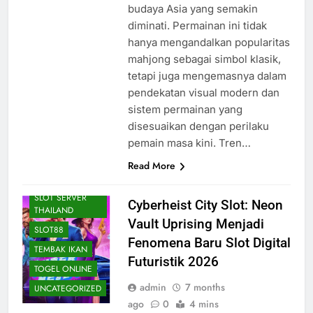
JUDI SLOT
budaya Asia yang semakin
JUDI TOGEL
diminati. Permainan ini tidak
KOI GATE
hanya mengandalkan popularitas
mahjong sebagai simbol klasik,
LIVE CASINO
tetapi juga mengemasnya dalam
MICROGAMING
pendekatan visual modern dan
POLA SLOT
sistem permainan yang
SLOT DANA
disesuaikan dengan perilaku
SLOT DEMO
pemain masa kini. Tren…
SLOT GACOR
Read More
SLOT KAMBOJA
SLOT SERVER
Cyberheist City Slot: Neon
THAILAND
Vault Uprising Menjadi
BACCARAT
SLOT88
Fenomena Baru Slot Digital
BANDAR JUDI
TEMBAK IKAN
Futuristik 2026
BLACKJACK
TOGEL ONLINE
admin
7 months
BOUNTY GOLD
UNCATEGORIZED
ago
0
4 mins
JACKPOT