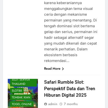
karena keberaniannya
JUDI QQ
menggabungkan tema visual
JUDI SLOT
ceria dengan mekanisme
JUDI TOGEL
permainan yang menantang. Di
KOI GATE
tengah dominasi slot bertema
gelap dan serius, permainan ini
LIVE CASINO
hadir sebagai alternatif segar
MICROGAMING
yang mudah dikenali dan cepat
POLA SLOT
menarik perhatian. Dalam
SLOT DANA
ekosistem berbasis
SLOT DEMO
rekomendasi…
SLOT GACOR
Read More
SLOT KAMBOJA
SLOT SERVER
Safari Rumble Slot:
BACCARAT
THAILAND
Perspektif Data dan Tren
BANDAR JUDI
SLOT88
Hiburan Digital 2025
BLACKJACK
TEMBAK IKAN
admin
7 months
BOUNTY GOLD
TOGEL ONLINE