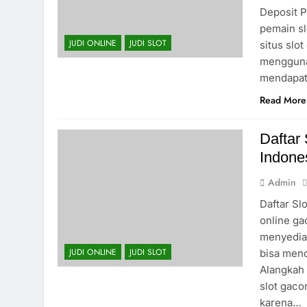
Deposit P
pemain sl
JUDI ONLINE
JUDI SLOT
situs slo
mengguna
mendapat
Read More
Daftar
Indone
Admin
Daftar Sl
online g
menyedia
JUDI ONLINE
JUDI SLOT
bisa mend
Alangkah 
slot gaco
karena…