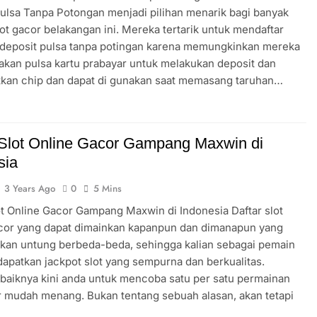
ulsa Tanpa Potongan menjadi pilihan menarik bagi banyak
ot gacor belakangan ini. Mereka tertarik untuk mendaftar
t deposit pulsa tanpa potingan karena memungkinkan mereka
kan pulsa kartu prabayar untuk melakukan deposit dan
kan chip dan dapat di gunakan saat memasang taruhan…
 Slot Online Gacor Gampang Maxwin di
sia
3 Years Ago
0
5 Mins
ot Online Gacor Gampang Maxwin di Indonesia Daftar slot
acor yang dapat dimainkan kapanpun dan dimanapun yang
kan untung berbeda-beda, sehingga kalian sebagai pemain
apatkan jackpot slot yang sempurna dan berkualitas.
baiknya kini anda untuk mencoba satu per satu permainan
r mudah menang. Bukan tentang sebuah alasan, akan tetapi