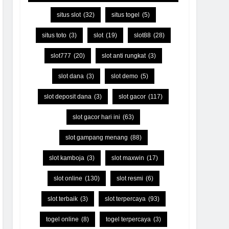
situs slot
(32)
situs togel
(5)
situs toto
(3)
slot
(19)
slot88
(28)
slot777
(20)
slot anti rungkat
(3)
slot dana
(3)
slot demo
(5)
slot deposit dana
(3)
slot gacor
(117)
slot gacor hari ini
(63)
slot gampang menang
(88)
slot kamboja
(3)
slot maxwin
(17)
slot online
(130)
slot resmi
(6)
slot terbaik
(3)
slot terpercaya
(93)
togel online
(8)
togel terpercaya
(3)