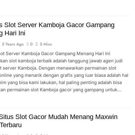
us Slot Server Kamboja Gacor Gampang
 Hari Ini
3 Years Ago
0
5 Mins
Slot Server Kamboja Gacor Gampang Menang Hari Ini
an slot kamboja terbaik adalah tanggung jawab agen judi
ot server Kamboja. Dengan menawarkan permainan slot
nline yang menarik dengan grafis yang luar biasa adalah hal
nim yang bisa kami lakukan, hal paling penting adalah bisa
an permainan slot Kamboja gacor yang gampang untuk…
 Situs Slot Gacor Mudah Menang Maxwin
Terbaru