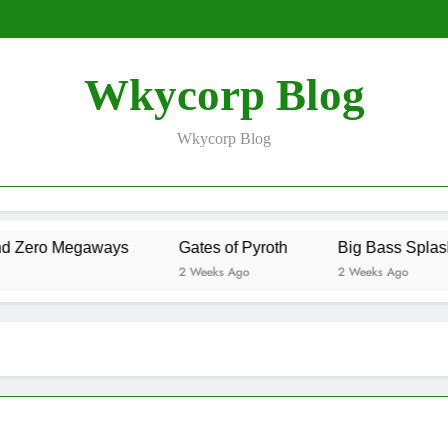
Wkycorp Blog
Wkycorp Blog
egaways
Gates of Pyroth
Big Bass Splash 1000
2 Weeks Ago
2 Weeks Ago