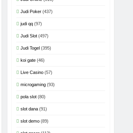
Judi Poker
(437)
judi qq
(97)
Judi Slot
(497)
Judi Togel
(395)
koi gate
(46)
Live Casino
(57)
microgaming
(93)
pola slot
(80)
slot dana
(91)
slot demo
(89)