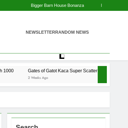
Bounty Hunter
Bigger Barn House Bonanza
777 Rush
Battle Ground Zero Megaways
Bounty Hunter
Bigger Barn House Bonanza
777 Rush
NEWSLETTER
RANDOM NEWS
Battle Ground Zero Megaways
Gates of Gatot Kaca Super Scatter
Fire Stampede Ult
2 Weeks Ago
2 Weeks Ago
Search