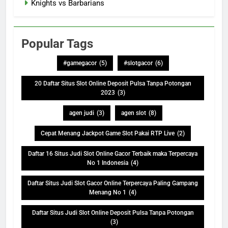
Knights vs Barbarians
Popular Tags
#gamegacor
(5)
#slotgacor
(6)
20 Daftar Situs Slot Online Deposit Pulsa Tanpa Potongan
2023
(3)
agen judi
(3)
agen slot
(8)
Cepat Menang Jackpot Game Slot Pakai RTP Live
(2)
Daftar 16 Situs Judi Slot Online Gacor Terbaik maka Terpercaya
No 1 Indonesia
(4)
Daftar Situs Judi Slot Gacor Online Terpercaya Paling Gampang
Menang No 1
(4)
Daftar Situs Judi Slot Online Deposit Pulsa Tanpa Potongan
(3)