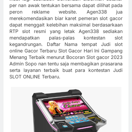
per nan awak tentukan bersama dapat dilihat pada
peron reklame website. Agen338 jua
merekomendasikan biar karet pemeran slot gacor
dapat menggait kelebihan maksimal berdasarkaan
RTP slot resmi yang letak Agen338 sediakan
mendapatkan palas-palas kontestan slot
kegandrungan. Daftar Nama tempat Judi slot
online Gacor Terbaru Slot Gacor Hari Ini Gampang
Menang Terbaik menurut Bocoran Slot gacor 2023
Admin Sopo nan tentu saja membagikan prasarana
serta layanan terbaik buat para kontestan Judi
SLOT ONLINE Terbaru.