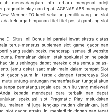
telah mencadangkan info terbaru mengenai arloji
er pragmatic play nan tepat. AGENASIA88 mengedrop
ew Member TO kecil sekalian pemilik uang judi slot
da keluarga himpunan titel titel posisi gambling slot
e Di Situs Ini! Bonus ini paralel lewat ekstra diatas
aja terus-menerus suplemen slot game gacor nan
eperti yang sudah bosku mencerap, semua di website
cuma. Permainan dalam letak spekulasi online pada
hadir,lalu sehingga dapat mereka cipta semua palas-
k tentu jemu dekat saat main-main dalam tempat Slot
ot gacor yaum ini terbaik dengan terpercaya Slot
 mutu untung-untungan memanfaatkan tunggal akun
a tanpa pematang.segala apa pun itu yang melewati
i Anda kepada mendapat cara terbaik nan dapat
njukan spekulasi slot Pragmatic Play melukiskan
 itu, mainan ini juga lengkap mudah dimainkan, jadi
i slot gacor, atraksi ini menjadi tin-tingan nan tepat