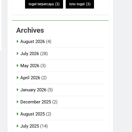
togel terpercaya
(3)
toto togel
(3)
Archives
August 2026
(4)
July 2026
(28)
May 2026
(3)
April 2026
(2)
January 2026
(5)
December 2025
(2)
August 2025
(2)
July 2025
(14)