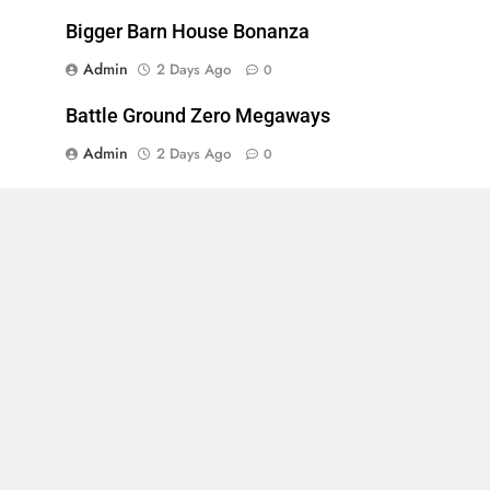
Bigger Barn House Bonanza
Admin
2 Days Ago
0
Battle Ground Zero Megaways
Admin
2 Days Ago
0