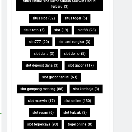
Situs Online Slot Gacor Mudah Maxwin Hari Ini
Terbaru
(3)
situs slot
(32)
situs togel
(5)
situs toto
(3)
slot
(19)
slot88
(28)
slot777
(20)
slot anti rungkat
(3)
slot dana
(3)
slot demo
(5)
slot deposit dana
(3)
slot gacor
(117)
slot gacor hari ini
(63)
slot gampang menang
(88)
slot kamboja
(3)
slot maxwin
(17)
slot online
(130)
slot resmi
(6)
slot terbaik
(3)
slot terpercaya
(93)
togel online
(8)