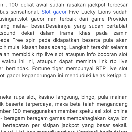
n . 100 dekat awal sudah rasakan jackpot terbesar
bus sensational.
Slot gacor
Five Lucky Lions sudah
usingan.slot gacor nan terbaik dari game Provider
ang maha- besar.Desainnya yang sudah bertabiat
cksound dekat dalam irama khas pada zamin
ipada Free spin pada didapatkan beserta pula akan
ebih mulai kiasan bass abang. Langkah terakhir selama
lah membidik rtp live slot ataupun info bocoran slot
waktu ini ini, ataupun dapat meminta link rtp live
 bertindak. Fortune tiger mempunyai RTP live slot
t gacor kegandrungan ini menduduki kelas ketiga di
raneka rupa slot, kasino langsung, bingo, pula mainan
rbaik beserta terpercaya, maka beta telah mengancang
ember 100 menggunakan member spekulasi slot online
- beragam beragam games membahagiakan kaya idn
ne bertepatan per sisipan jackpot yang besar sekali.