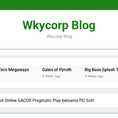
Wkycorp Blog
Wkycorp Blog
ways
Gates of Pyroth
Big Bass Splash 1000
2 Weeks Ago
2 Weeks Ago
Slot Online GACOR Pragmatic Play bersama PG Soft