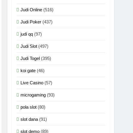
Judi Online
(516)
Judi Poker
(437)
judi qq
(97)
Judi Slot
(497)
Judi Togel
(395)
koi gate
(46)
Live Casino
(57)
microgaming
(93)
pola slot
(80)
slot dana
(91)
slot demo
(89)