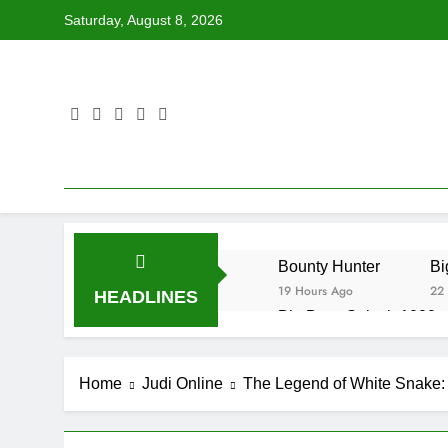
Skip
Saturday, August 8, 2026
to
content
Bounty Hunter
Bi
19 Hours Ago
22
HEADLINES
Big Bass Splash 1000
2 Weeks Ago
Emerald King Wheel of
Home
Judi Online
The Legend of White Snake:
2 Weeks Ago