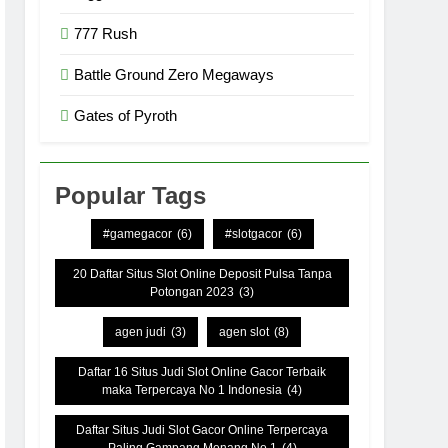
777 Rush
Battle Ground Zero Megaways
Gates of Pyroth
Popular Tags
#gamegacor
(6)
#slotgacor
(6)
20 Daftar Situs Slot Online Deposit Pulsa Tanpa
Potongan 2023
(3)
agen judi
(3)
agen slot
(8)
Daftar 16 Situs Judi Slot Online Gacor Terbaik
maka Terpercaya No 1 Indonesia
(4)
Daftar Situs Judi Slot Gacor Online Terpercaya