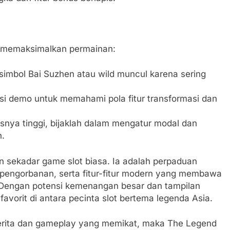
a memaksimalkan permainan:
 simbol Bai Suzhen atau wild muncul karena sering
si demo untuk memahami pola fitur transformasi dan
tasnya tinggi, bijaklah dalam mengatur modal dan
.
 sekadar game slot biasa. Ia adalah perpaduan
n pengorbanan, serta fitur-fitur modern yang membawa
engan potensi kemenangan besar dan tampilan
favorit di antara pecinta slot bertema legenda Asia.
erita dan gameplay yang memikat, maka The Legend