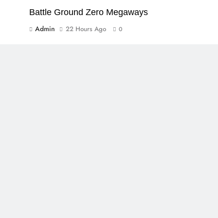
Battle Ground Zero Megaways
Admin
22 Hours Ago
0