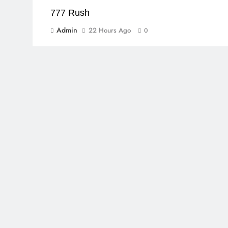
777 Rush
Admin
22 Hours Ago
0