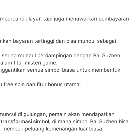
empercantik layar, tapi juga menawarkan pembayaran
ikan bayaran tertinggi dan bisa muncul sebagai
ang sering muncul berdampingan dengan Bai Suzhen.
dalam fitur misteri game.
nggantikan semua simbol biasa untuk membentuk
 free spin dan fitur bonus utama.
r) muncul di gulungan, pemain akan mendapatkan
r
transformasi simbol
, di mana simbol Bai Suzhen bisa
, memberi peluang kemenangan luar biasa.