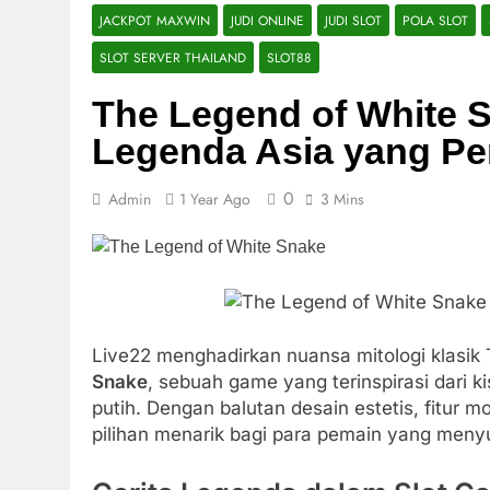
JACKPOT MAXWIN
JUDI ONLINE
JUDI SLOT
POLA SLOT
SLOT SERVER THAILAND
SLOT88
The Legend of White S
Legenda Asia yang Pe
0
Admin
1 Year Ago
3 Mins
Live22 menghadirkan nuansa mitologi klasik 
Snake
, sebuah game yang terinspirasi dari k
putih. Dengan balutan desain estetis, fitur 
pilihan menarik bagi para pemain yang menyu