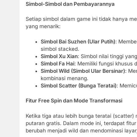
Simbol-Simbol dan Pembayarannya
Setiap simbol dalam game ini tidak hanya m
yang menarik:
Simbol Bai Suzhen (Ular Putih)
: Member
simbol stacked.
Simbol Xu Xian
: Simbol nilai tinggi y
Simbol Fa Hai
: Memiliki fungsi khusus 
Simbol Wild (Simbol Ular Bersinar)
: Me
kombinasi menang.
Simbol Scatter (Bunga Teratai)
: Memicu
Fitur Free Spin dan Mode Transformasi
Ketika tiga atau lebih bunga teratai (scatte
putaran gratis. Dalam mode ini, terdapat fitu
berubah menjadi wild dan mendominasi layar