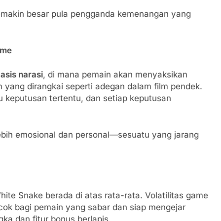
semakin besar pula pengganda kemenangan yang
ame
asis narasi
, di mana pemain akan menyaksikan
n yang dirangkai seperti adegan dalam film pendek.
u keputusan tertentu, dan setiap keputusan
lebih emosional dan personal—sesuatu yang jarang
ite Snake berada di atas rata-rata. Volatilitas game
ocok bagi pemain yang sabar dan siap mengejar
ka dan fitur bonus berlapis.