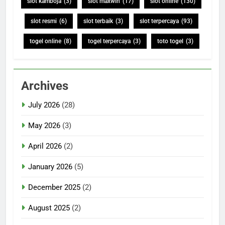
slot kamboja
(3)
slot maxwin
(17)
slot online
(130)
slot resmi
(6)
slot terbaik
(3)
slot terpercaya
(93)
togel online
(8)
togel terpercaya
(3)
toto togel
(3)
Archives
July 2026
(28)
May 2026
(3)
April 2026
(2)
January 2026
(5)
December 2025
(2)
August 2025
(2)