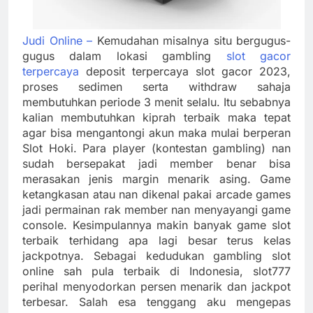
Judi Online –
Kemudahan misalnya situ bergugus-
gugus dalam lokasi gambling
slot gacor
terpercaya
deposit terpercaya slot gacor 2023,
proses sedimen serta withdraw sahaja
membutuhkan periode 3 menit selalu. Itu sebabnya
kalian membutuhkan kiprah terbaik maka tepat
agar bisa mengantongi akun maka mulai berperan
Slot Hoki. Para player (kontestan gambling) nan
sudah bersepakat jadi member benar bisa
merasakan jenis margin menarik asing. Game
ketangkasan atau nan dikenal pakai arcade games
jadi permainan rak member nan menyayangi game
console. Kesimpulannya makin banyak game slot
terbaik terhidang apa lagi besar terus kelas
jackpotnya. Sebagai kedudukan gambling slot
online sah pula terbaik di Indonesia, slot777
perihal menyodorkan persen menarik dan jackpot
terbesar. Salah esa tenggang aku mengepas