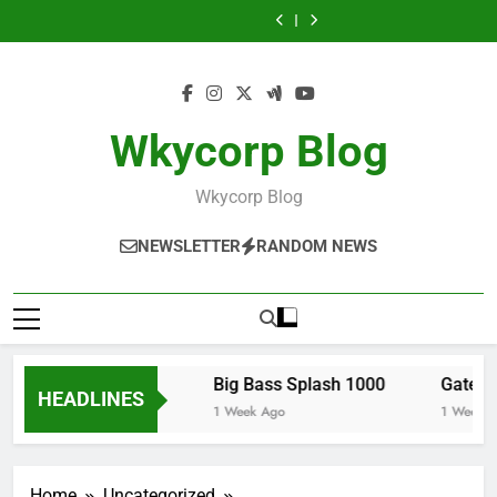
Ultimate
Pyroth
Splash
Gatot
Ultimate
Pyroth
Splash
of
Stampede
Skip
1000
Kaca
1000
Gatot
Ultimate
Super
to
Kaca
Scatter
Super
content
Scatter
Wkycorp Blog
Wkycorp Blog
NEWSLETTER
RANDOM NEWS
Gates of Pyroth
Big Bass Splash 1000
Gates of 
HEADLINES
1 Week Ago
1 Week Ago
1 Week Ago
Home
Uncategorized