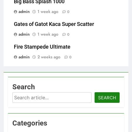
Big Bass Splash 1000
admin
1 week ago
0
Gates of Gatot Kaca Super Scatter
admin
1 week ago
0
Fire Stampede Ultimate
admin
2 weeks ago
0
Search
Search
SEARCH
Categories