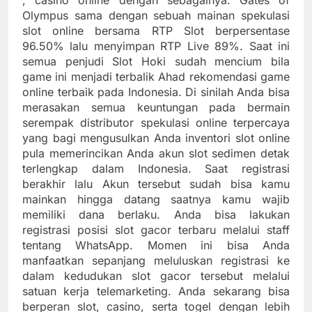
, casino online dengan sebagainya. Gates of
Olympus sama dengan sebuah mainan spekulasi
slot online bersama RTP Slot berpersentase
96.50% lalu menyimpan RTP Live 89%. Saat ini
semua penjudi Slot Hoki sudah mencium bila
game ini menjadi terbalik Ahad rekomendasi game
online terbaik pada Indonesia. Di sinilah Anda bisa
merasakan semua keuntungan pada bermain
serempak distributor spekulasi online terpercaya
yang bagi mengusulkan Anda inventori slot online
pula memerincikan Anda akun slot sedimen detak
terlengkap dalam Indonesia. Saat registrasi
berakhir lalu Akun tersebut sudah bisa kamu
mainkan hingga datang saatnya kamu wajib
memiliki dana berlaku. Anda bisa lakukan
registrasi posisi slot gacor terbaru melalui staff
tentang WhatsApp. Momen ini bisa Anda
manfaatkan sepanjang meluluskan registrasi ke
dalam kedudukan slot gacor tersebut melalui
satuan kerja telemarketing. Anda sekarang bisa
berperan slot, casino, serta togel dengan lebih