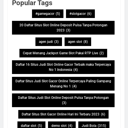
Popular Tags
#gamegacor
(5)
#slotgacor
(6)
20 Daftar Situs Slot Online Deposit Pulsa Tanpa Potongan
2023
(3)
agen judi
(3)
agen slot
(8)
Cepat Menang Jackpot Game Slot Pakai RTP Live
(2)
Daftar 16 Situs Judi Slot Online Gacor Terbaik maka Terpercaya
No 1 Indonesia
(4)
Daftar Situs Judi Slot Gacor Online Terpercaya Paling Gampang
Menang No 1
(4)
Daftar Situs Judi Slot Online Deposit Pulsa Tanpa Potongan
(3)
Daftar Situs Slot Gacor Online Hari Ini Terbaru 2023
(6)
daftar slot
(5)
demo slot
(4)
Judi Bola
(315)