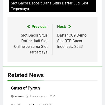
Slot Gacor Deposit Dana Situs Daftar Judi Slot
Terpercaya
Previous:
Next:
Post
navigation
Slot Gacor Situs
Daftar CQ9 Demo
Daftar Judi Slot
Slot RTP Gacor
Online bersama Slot
Indonesia 2023
Terpercaya
Related News
Gates of Pyroth
admin
1 week ago
0