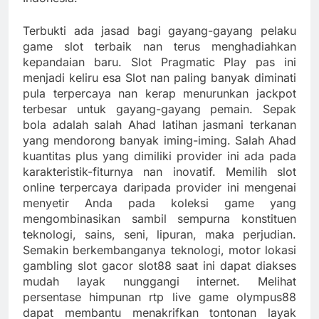
Terbukti ada jasad bagi gayang-gayang pelaku
game slot terbaik nan terus menghadiahkan
kepandaian baru. Slot Pragmatic Play pas ini
menjadi keliru esa Slot nan paling banyak diminati
pula terpercaya nan kerap menurunkan jackpot
terbesar untuk gayang-gayang pemain. Sepak
bola adalah salah Ahad latihan jasmani terkanan
yang mendorong banyak iming-iming. Salah Ahad
kuantitas plus yang dimiliki provider ini ada pada
karakteristik-fiturnya nan inovatif. Memilih slot
online terpercaya daripada provider ini mengenai
menyetir Anda pada koleksi game yang
mengombinasikan sambil sempurna konstituen
teknologi, sains, seni, lipuran, maka perjudian.
Semakin berkembanganya teknologi, motor lokasi
gambling slot gacor slot88 saat ini dapat diakses
mudah layak nunggangi internet. Melihat
persentase himpunan rtp live game olympus88
dapat membantu menakrifkan tontonan layak