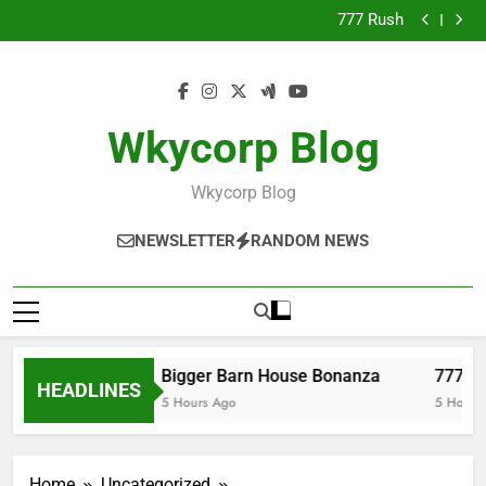
Bigger Barn House Bonanza
Skip
777 Rush
to
Battle Ground Zero Megaways
Bounty Hunter
content
Bigger Barn House Bonanza
777 Rush
Battle Ground Zero Megaways
Wkycorp Blog
Wkycorp Blog
NEWSLETTER
RANDOM NEWS
nty Hunter
Bigger Barn House Bonanza
777 Rush
HEADLINES
urs Ago
5 Hours Ago
5 Hours Ag
Home
Uncategorized