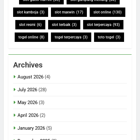
slot kamboja
(3)
slot maxwin
(17)
slot online
(130)
slot resmi
(6)
slot terbaik
(3)
slot terpercaya
(93)
togel online
(8)
togel terpercaya
(3)
toto togel
(3)
Archives
August 2026
(4)
July 2026
(28)
May 2026
(3)
April 2026
(2)
January 2026
(5)