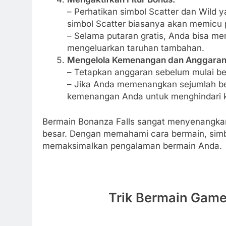
– Perhatikan simbol Scatter dan Wild 
simbol Scatter biasanya akan memicu pu
– Selama putaran gratis, Anda bisa m
mengeluarkan taruhan tambahan.
Mengelola Kemenangan dan Anggaran
– Tetapkan anggaran sebelum mulai ber
– Jika Anda memenangkan sejumlah bes
kemenangan Anda untuk menghindari k
Bermain Bonanza Falls sangat menyenangka
besar. Dengan memahami cara bermain, simbo
memaksimalkan pengalaman bermain Anda.
Trik Bermain Game