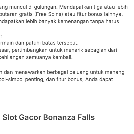
yang muncul di gulungan. Mendapatkan tiga atau lebih
taran gratis (Free Spins) atau fitur bonus lainnya.
endapatkan lebih banyak kemenangan tanpa harus
:
main dan patuhi batas tersebut.
ar, pertimbangkan untuk menarik sebagian dari
ehilangan semuanya kembali.
n dan menawarkan berbagai peluang untuk menang
l-simbol penting, dan fitur bonus, Anda dapat
 Slot Gacor Bonanza Falls