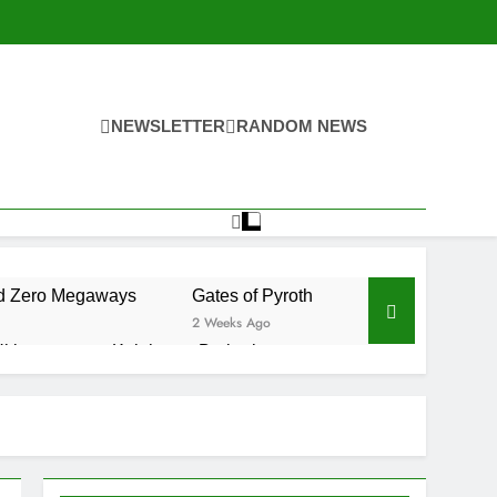
NEWSLETTER
RANDOM NEWS
nd Zero Megaways
Gates of Pyroth
2 Weeks Ago
ltimate
Knights vs Barbarians
2 Weeks Ago