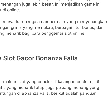
enangan juga lebih besar. Ini menjadikan game ini
udi online.
g menawarkan pengalaman bermain yang menyenangkan
gan grafis yang memukau, berbagai fitur bonus, dan
ang menarik bagi para penggemar slot online.
 Slot Gacor Bonanza Falls
rmainan slot yang populer di kalangan pecinta judi
afis yang menarik tetapi juga peluang menang yang
ntungan di Bonanza Falls, berikut adalah panduan