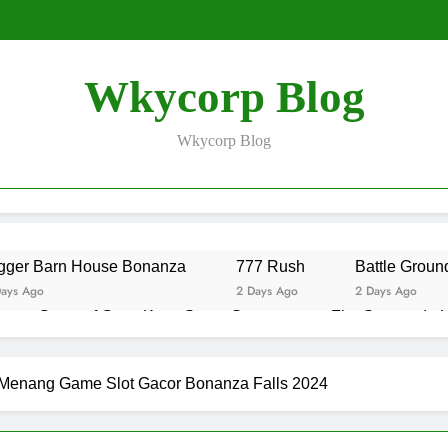
Wkycorp Blog
Wkycorp Blog
gger Barn House Bonanza
777 Rush
Battle Grou
Days Ago
2 Days Ago
2 Days Ago
Gates of Gatot Kaca Super Scatter
Fire Stampede U
2 Weeks Ago
2 Weeks Ago
 Wealth
enang Game Slot Gacor Bonanza Falls 2024