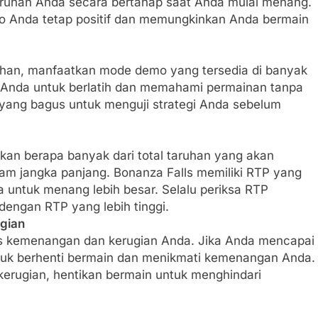
taruhan Anda secara bertahap saat Anda mulai menang.
o Anda tetap positif dan memungkinkan Anda bermain
an, manfaatkan mode demo yang tersedia di banyak
 Anda untuk berlatih dan memahami permainan tanpa
a yang bagus untuk menguji strategi Anda sebelum
an berapa banyak dari total taruhan yang akan
am jangka panjang. Bonanza Falls memiliki RTP yang
a untuk menang lebih besar. Selalu periksa RTP
dengan RTP yang lebih tinggi.
gian
as kemenangan dan kerugian Anda. Jika Anda mencapai
uk berhenti bermain dan menikmati kemenangan Anda.
kerugian, hentikan bermain untuk menghindari