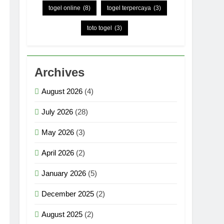
togel online
(8)
togel terpercaya
(3)
toto togel
(3)
Archives
August 2026
(4)
July 2026
(28)
May 2026
(3)
April 2026
(2)
January 2026
(5)
December 2025
(2)
August 2025
(2)