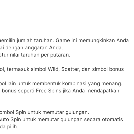
memilih jumlah taruhan. Game ini memungkinkan Anda
uai dengan anggaran Anda.
ur nilai taruhan per putaran.
ol, termasuk simbol Wild, Scatter, dan simbol bonus
bol lain untuk membentuk kombinasi yang menang.
r bonus seperti Free Spins jika Anda mendapatkan
tombol Spin untuk memutar gulungan.
Auto Spin untuk memutar gulungan secara otomatis
a pilih.