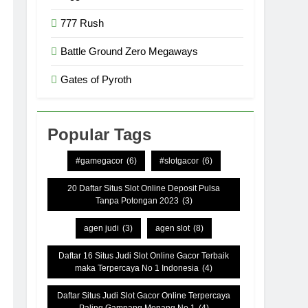
777 Rush
Battle Ground Zero Megaways
Gates of Pyroth
Popular Tags
#gamegacor
(6)
#slotgacor
(6)
20 Daftar Situs Slot Online Deposit Pulsa
Tanpa Potongan 2023
(3)
agen judi
(3)
agen slot
(8)
Daftar 16 Situs Judi Slot Online Gacor Terbaik
maka Terpercaya No 1 Indonesia
(4)
Daftar Situs Judi Slot Gacor Online Terpercaya