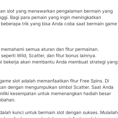
ainan slot yang menawarkan pengalaman bermain yang
gi. Bagi para pemain yang ingin meningkatkan
 beberapa trik yang bisa Anda coba saat bermain game
 memahami semua aturan dan fitur permainan.
seperti Wild, Scatter, dan fitur bonus lainnya.
i bekerja akan membantu Anda membuat strategi yang
ame slot adalah memanfaatkan fitur Free Spins. Di
atkan dengan mengumpulkan simbol Scatter. Saat Anda
miliki kesempatan untuk memenangkan hadiah besar
mbahan.
alah kunci untuk bermain slot dengan sukses. Mulailah