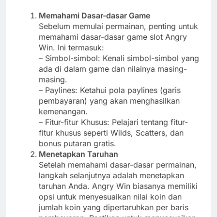
Memahami Dasar-dasar Game
Sebelum memulai permainan, penting untuk
memahami dasar-dasar game slot Angry
Win. Ini termasuk:
– Simbol-simbol: Kenali simbol-simbol yang
ada di dalam game dan nilainya masing-
masing.
– Paylines: Ketahui pola paylines (garis
pembayaran) yang akan menghasilkan
kemenangan.
– Fitur-fitur Khusus: Pelajari tentang fitur-
fitur khusus seperti Wilds, Scatters, dan
bonus putaran gratis.
Menetapkan Taruhan
Setelah memahami dasar-dasar permainan,
langkah selanjutnya adalah menetapkan
taruhan Anda. Angry Win biasanya memiliki
opsi untuk menyesuaikan nilai koin dan
jumlah koin yang dipertaruhkan per baris