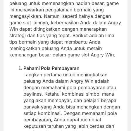
peluang untuk memenangkan hadiah besar, game
ini menawarkan pengalaman bermain yang
mengasyikkan. Namun, seperti halnya dengan
game slot lainnya, keberhasilan Anda dalam Angry
Win dapat ditingkatkan dengan menerapkan
strategi dan tips yang tepat. Berikut adalah lima
tips bermain yang dapat membantu Anda
meningkatkan peluang Anda untuk meraih
kemenangan besar dalam game slot Angry Win.
Pahami Pola Pembayaran
Langkah pertama untuk meningkatkan
peluang Anda dalam Angry Win adalah
dengan memahami pola pembayaran atau
paylines. Ketahui kombinasi simbol mana
yang akan membayar, dan pelajari berapa
banyak yang Anda bisa menangkan dengan
setiap kombinasi. Dengan memahami pola
pembayaran, Anda dapat membuat
keputusan taruhan yang lebih cerdas dan