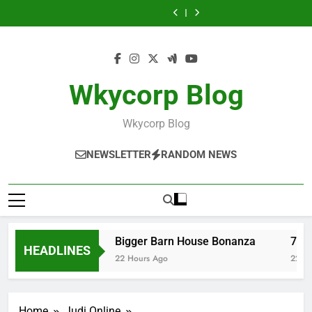
Battle Ground
Bounty Hunter
Skip
Zero Megaways
Bigger Barn
777 Rush
to
House Bonanza
Battle Ground
Zero Megaways
content
Wkycorp Blog
Wkycorp Blog
NEWSLETTER
RANDOM NEWS
unty Hunter
Bigger Barn House Bonanza
777 Rus
HEADLINES
Hours Ago
22 Hours Ago
22 Hours 
Home
Judi Online