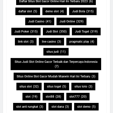
Daftar Situs Slot Gacor Online Hari Ini Terbaru 2023
(6)
daftar slot
(5)
demo slot
(4)
Judi Bola
(315)
Judi Casino
(41)
Judi Online
(329)
Judi Poker
(315)
Judi Slot
(350)
Judi Togel
(319)
link slot
(3)
live casino
(3)
pragmatic play
(4)
situs judi
(11)
Situs Judi Slot Online Gacor Terbaik dan Terpercaya Indonesia
(7)
Situs Online Slot Gacor Mudah Maxwin Hari Ini Terbaru
(3)
situs slot
(32)
situs togel
(5)
situs toto
(3)
slot
(19)
slot88
(28)
slot777
(20)
slot anti rungkat
(3)
slot dana
(3)
slot demo
(5)