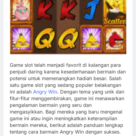
Game slot telah menjadi favorit di kalangan para
penjudi daring karena kesederhanaan bermain dan
potensi untuk memenangkan hadiah besar. Salah
satu game slot yang sedang populer belakangan
ini adalah
Angry Win
. Dengan tema yang unik dan
fitur-fitur menggembirakan, game ini menawarkan
pengalaman bermain yang seru dan
mengasyikkan. Bagi mereka yang baru mengenal
game ini atau ingin meningkatkan keterampilan
bermain mereka, berikut adalah panduan lengkap
tentang cara bermain Angry Win dengan sukses.