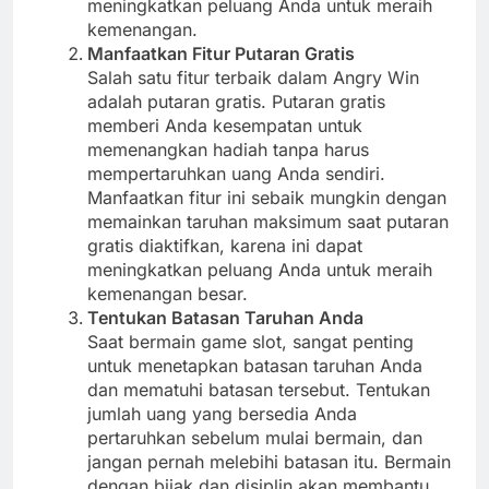
meningkatkan peluang Anda untuk meraih
kemenangan.
Manfaatkan Fitur Putaran Gratis
Salah satu fitur terbaik dalam Angry Win
adalah putaran gratis. Putaran gratis
memberi Anda kesempatan untuk
memenangkan hadiah tanpa harus
mempertaruhkan uang Anda sendiri.
Manfaatkan fitur ini sebaik mungkin dengan
memainkan taruhan maksimum saat putaran
gratis diaktifkan, karena ini dapat
meningkatkan peluang Anda untuk meraih
kemenangan besar.
Tentukan Batasan Taruhan Anda
Saat bermain game slot, sangat penting
untuk menetapkan batasan taruhan Anda
dan mematuhi batasan tersebut. Tentukan
jumlah uang yang bersedia Anda
pertaruhkan sebelum mulai bermain, dan
jangan pernah melebihi batasan itu. Bermain
dengan bijak dan disiplin akan membantu