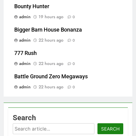
Bounty Hunter
admin
19 hours ago
0
Bigger Barn House Bonanza
admin
22 hours ago
0
777 Rush
admin
22 hours ago
0
Battle Ground Zero Megaways
admin
22 hours ago
0
Search
Search
SEARCH