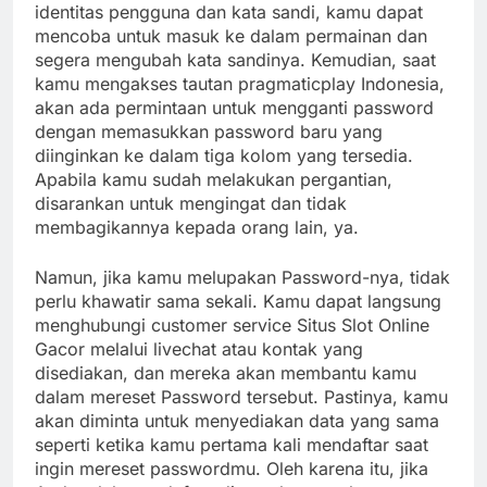
identitas pengguna dan kata sandi, kamu dapat
mencoba untuk masuk ke dalam permainan dan
segera mengubah kata sandinya. Kemudian, saat
kamu mengakses tautan pragmaticplay Indonesia,
akan ada permintaan untuk mengganti password
dengan memasukkan password baru yang
diinginkan ke dalam tiga kolom yang tersedia.
Apabila kamu sudah melakukan pergantian,
disarankan untuk mengingat dan tidak
membagikannya kepada orang lain, ya.
Namun, jika kamu melupakan Password-nya, tidak
perlu khawatir sama sekali. Kamu dapat langsung
menghubungi customer service Situs Slot Online
Gacor melalui livechat atau kontak yang
disediakan, dan mereka akan membantu kamu
dalam mereset Password tersebut. Pastinya, kamu
akan diminta untuk menyediakan data yang sama
seperti ketika kamu pertama kali mendaftar saat
ingin mereset passwordmu. Oleh karena itu, jika