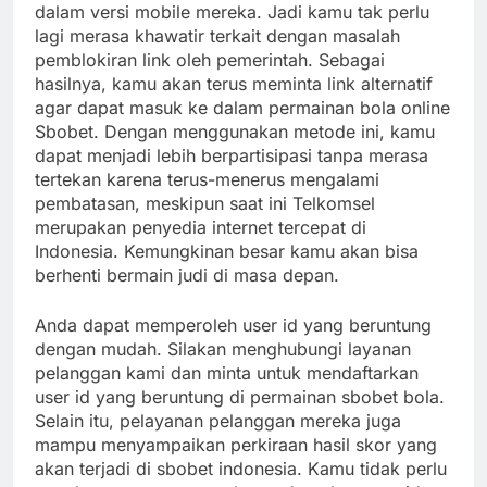
dalam versi mobile mereka. Jadi kamu tak perlu
lagi merasa khawatir terkait dengan masalah
pemblokiran link oleh pemerintah. Sebagai
hasilnya, kamu akan terus meminta link alternatif
agar dapat masuk ke dalam permainan bola online
Sbobet. Dengan menggunakan metode ini, kamu
dapat menjadi lebih berpartisipasi tanpa merasa
tertekan karena terus-menerus mengalami
pembatasan, meskipun saat ini Telkomsel
merupakan penyedia internet tercepat di
Indonesia. Kemungkinan besar kamu akan bisa
berhenti bermain judi di masa depan.
Anda dapat memperoleh user id yang beruntung
dengan mudah. Silakan menghubungi layanan
pelanggan kami dan minta untuk mendaftarkan
user id yang beruntung di permainan sbobet bola.
Selain itu, pelayanan pelanggan mereka juga
mampu menyampaikan perkiraan hasil skor yang
akan terjadi di sbobet indonesia. Kamu tidak perlu