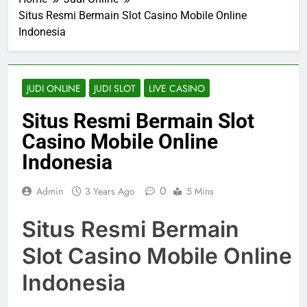
Situs Resmi Bermain Slot Casino Mobile Online
Indonesia
JUDI ONLINE
JUDI SLOT
LIVE CASINO
Situs Resmi Bermain Slot
Casino Mobile Online
Indonesia
0
Admin
3 Years Ago
5 Mins
Situs Resmi Bermain
Slot Casino Mobile Online
Indonesia