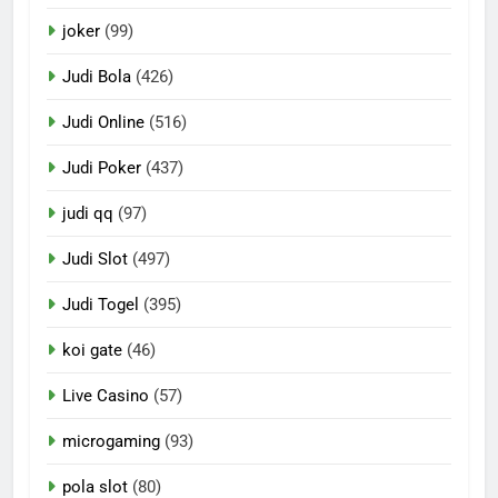
joker
(99)
Judi Bola
(426)
Judi Online
(516)
Judi Poker
(437)
judi qq
(97)
Judi Slot
(497)
Judi Togel
(395)
koi gate
(46)
Live Casino
(57)
microgaming
(93)
pola slot
(80)