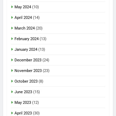
May 2024
(10)
April 2024
(14)
March 2024
(20)
February 2024
(13)
January 2024
(13)
December 2023
(24)
November 2023
(23)
October 2023
(8)
June 2023
(15)
May 2023
(12)
April 2023
(30)