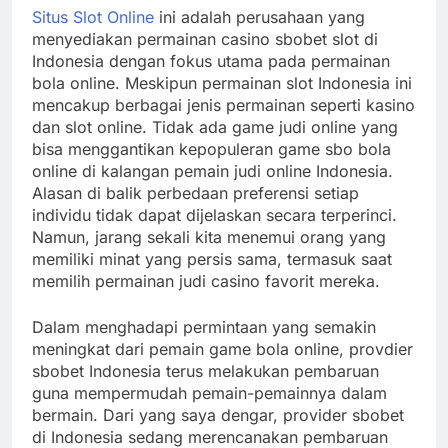
Situs Slot Online
ini adalah perusahaan yang
menyediakan permainan casino sbobet slot di
Indonesia dengan fokus utama pada permainan
bola online. Meskipun permainan slot Indonesia ini
mencakup berbagai jenis permainan seperti kasino
dan slot online. Tidak ada game judi online yang
bisa menggantikan kepopuleran game sbo bola
online di kalangan pemain judi online Indonesia.
Alasan di balik perbedaan preferensi setiap
individu tidak dapat dijelaskan secara terperinci.
Namun, jarang sekali kita menemui orang yang
memiliki minat yang persis sama, termasuk saat
memilih permainan judi casino favorit mereka.
Dalam menghadapi permintaan yang semakin
meningkat dari pemain game bola online, provdier
sbobet Indonesia terus melakukan pembaruan
guna mempermudah pemain-pemainnya dalam
bermain. Dari yang saya dengar, provider sbobet
di Indonesia sedang merencanakan pembaruan