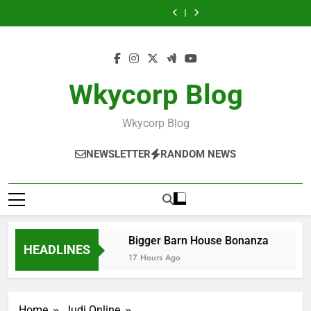
Zero
House
Zero
House
Rush
Ground
Skip
Megaways
Bonanza
Megaways
Bonanza
Zero
to
Megaways
content
Wkycorp Blog
Wkycorp Blog
NEWSLETTER
RANDOM NEWS
Bounty Hunter
Bigger Barn House Bonanza
777
HEADLINES
14 Hours Ago
17 Hours Ago
17 H
Home
Judi Online