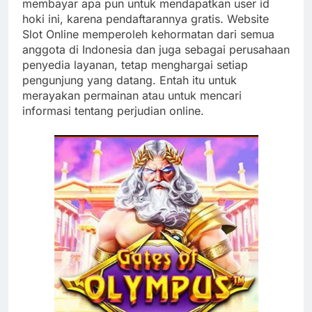
membayar apa pun untuk mendapatkan user id
hoki ini, karena pendaftarannya gratis. Website
Slot Online memperoleh kehormatan dari semua
anggota di Indonesia dan juga sebagai perusahaan
penyedia layanan, tetap menghargai setiap
pengunjung yang datang. Entah itu untuk
merayakan permainan atau untuk mencari
informasi tentang perjudian online.