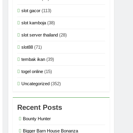
slot gacor
(113)
slot kamboja
(38)
slot server thailand
(28)
slot88
(71)
tembak ikan
(39)
togel online
(15)
Uncategorized
(352)
Recent Posts
Bounty Hunter
Bigger Barn House Bonanza