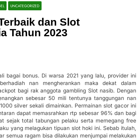
GEL
UNCATEGORIZED
 Terbaik dan Slot
ia Tahun 2023
i bagai bonus. Di warsa 2021 yang lalu, provider ini
 berhadiah nan mengherankan maka dekat dalam
kpot bagi rak anggota gambling Slot nasib. Dengan
nangkan sebesar 50 mili tentunya tanggungan nan
000 silver sekali dimainkan. Permainan slot gacor ini
 lantaran dapat memasrahkan rtp sebesar 96% dan bagi
at sejak total tabungan pelaku serta memegang free
u yang melagukan tipuan slot hoki ini. Sebab itulah,
gar semua ragam bisa dilakukan menjumpai melakukan