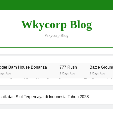
Wkycorp Blog
Wkycorp Blog
gger Barn House Bonanza
777 Rush
Battle Grou
Days Ago
2 Days Ago
2 Days Ago
Gates of Gatot Kaca Super Scatter
Fire Stampede U
2 Weeks Ago
2 Weeks Ago
 Wealth
rbaik dan Slot Terpercaya di Indonesia Tahun 2023