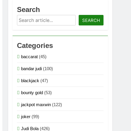
Search
Search
SEARCH
Categories
baccarat
(45)
bandar judi
(100)
blackjack
(47)
bounty gold
(53)
jackpot maxwin
(122)
joker
(99)
Judi Bola
(426)