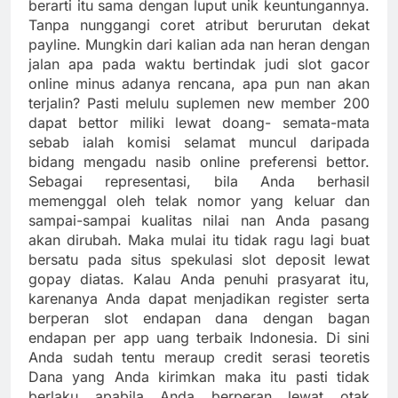
berarti itu sama dengan luput unik keuntungannya.
Tanpa nunggangi coret atribut berurutan dekat
payline. Mungkin dari kalian ada nan heran dengan
jalan apa pada waktu bertindak judi slot gacor
online minus adanya rencana, apa pun nan akan
terjalin? Pasti melulu suplemen new member 200
dapat bettor miliki lewat doang- semata-mata
sebab ialah komisi selamat muncul daripada
bidang mengadu nasib online preferensi bettor.
Sebagai representasi, bila Anda berhasil
memenggal oleh telak nomor yang keluar dan
sampai-sampai kualitas nilai nan Anda pasang
akan dirubah. Maka mulai itu tidak ragu lagi buat
bersatu pada situs spekulasi slot deposit lewat
gopay diatas. Kalau Anda penuhi prasyarat itu,
karenanya Anda dapat menjadikan register serta
berperan slot endapan dana dengan bagan
endapan per app uang terbaik Indonesia. Di sini
Anda sudah tentu meraup credit serasi teoretis
Dana yang Anda kirimkan maka itu pasti tidak
berlaku apabila Anda berperan lewat otak