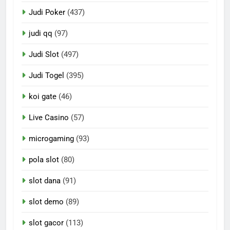
Judi Poker
(437)
judi qq
(97)
Judi Slot
(497)
Judi Togel
(395)
koi gate
(46)
Live Casino
(57)
microgaming
(93)
pola slot
(80)
slot dana
(91)
slot demo
(89)
slot gacor
(113)