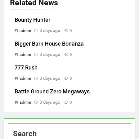
Related News
Bounty Hunter
admin
3 days ago
0
Bigger Barn House Bonanza
admin
3 days ago
0
777 Rush
admin
3 days ago
0
Battle Ground Zero Megaways
admin
3 days ago
0
Search