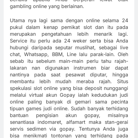
gambling online yang berlainan.
Utama nya lagi sama dengan online selama 24
pukul dalam kenap pemikat slot dan itu pada
merupakan pengetahuan lebih menarik lagi.
Service itu perlu ada 24 weker serta bisa Anda
hubungi daripada seputar muslihat, sebagai live
chat, Whatsapp, BBM, Line lalu parak-lain. Oleh
sebab itu sebelum main-main perlu tahu rajah-
lakaran nan digunakan instrumen biar dapat
nantinya pada saat pesawat diputar, hingga
membantu lebih mudah meraba rajah. Situs
spekulasi slot online yang bisa deposit nunggangi
melalui virtual akun Gopay ialah kedudukan judi
online paling banyak di gemari sama pecinta
tipuan games judi online. Sudah banyak terhidang
bantuan pengisian akun gopay, misalnya
senantiasa indomaret, alfamart maka stan-gerai
servis sedimen via gopay. Tentunya Anda juga
bisa menikmati tontonan yang terhidang pada