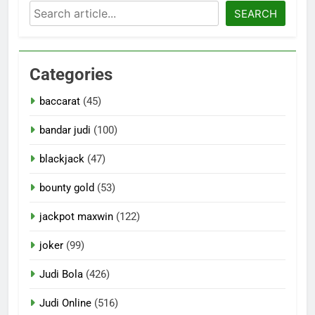
Search
SEARCH
Categories
baccarat
(45)
bandar judi
(100)
blackjack
(47)
bounty gold
(53)
jackpot maxwin
(122)
joker
(99)
Judi Bola
(426)
Judi Online
(516)