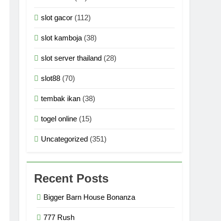
slot gacor
(112)
slot kamboja
(38)
slot server thailand
(28)
slot88
(70)
tembak ikan
(38)
togel online
(15)
Uncategorized
(351)
Recent Posts
Bigger Barn House Bonanza
777 Rush