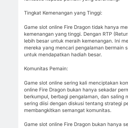
Tingkat Kemenangan yang Tinggi:
Game slot online Fire Dragon tidak hanya men
kemenangan yang tinggi. Dengan RTP (Return
lebih besar untuk meraih kemenangan. Ini me
mereka yang mencari pengalaman bermain slo
untuk mendapatkan hadiah besar.
Komunitas Pemain:
Game slot online sering kali menciptakan ko
online Fire Dragon bukan hanya sekadar perm
berkumpul, berbagi pengalaman, dan saling m
sering diisi dengan diskusi tentang strateg
membangkitkan semangat komunitas.
Game slot online Fire Dragon bukan hanya se