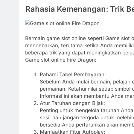
Rahasia Kemenangan: Trik Be
Bermain game slot online seperti Game slot 
mendebarkan, terutama ketika Anda memiliki 
beberapa trik yang dapat meningkatkan pel
Game slot online Fire Dragon:
Pahami Tabel Pembayaran:
Sebelum Anda mulai bermain, pelajar
permainan. Ketahui nilai setiap simbol
Informasi ini akan membantu Anda mem
Atur Taruhan dengan Bijak:
Penting untuk mengelola taruhan Anda 
sesi, dan jangan tergoda untuk meleb
bersedia Anda pertaruhkan akan memb
Manfaatkan Fitur Autoplay: