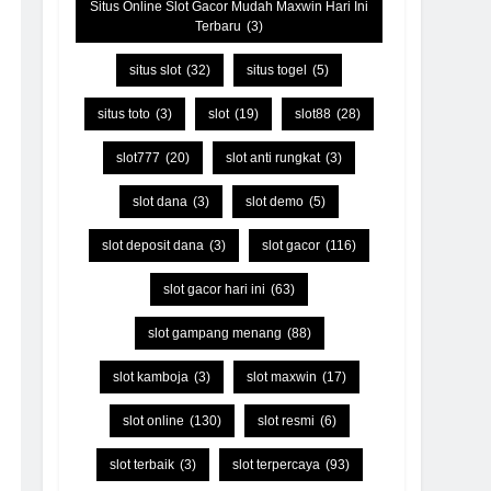
Situs Online Slot Gacor Mudah Maxwin Hari Ini
Terbaru
(3)
situs slot
(32)
situs togel
(5)
situs toto
(3)
slot
(19)
slot88
(28)
slot777
(20)
slot anti rungkat
(3)
slot dana
(3)
slot demo
(5)
slot deposit dana
(3)
slot gacor
(116)
slot gacor hari ini
(63)
slot gampang menang
(88)
slot kamboja
(3)
slot maxwin
(17)
slot online
(130)
slot resmi
(6)
slot terbaik
(3)
slot terpercaya
(93)