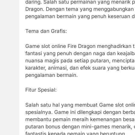
daring. Salah satu permainan yang menarik p
Dragon. Dengan tema yang menggabungkan ak
pengalaman bermain yang penuh keseruan d
Tema dan Grafis:
Game slot online Fire Dragon menghadirkan t
fantasi yang penuh dengan naga dan keajaib
nuansa magis pada setiap putaran, mencipta
karakter, animasi, dan efek suara yang berk
pengalaman bermain.
Fitur Spesial:
Salah satu hal yang membuat Game slot online
spesialnya. Game ini dilengkapi dengan ber
membantu pemain meraih kemenangan besar. B
putaran bonus dengan mini-games menarik, 
fantastis kepada pemain yang beruntung.