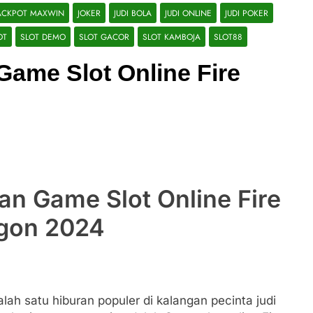
ACKPOT MAXWIN
JOKER
JUDI BOLA
JUDI ONLINE
JUDI POKER
OT
SLOT DEMO
SLOT GACOR
SLOT KAMBOJA
SLOT88
Game Slot Online Fire
an Game Slot Online Fire
gon 2024
lah satu hiburan populer di kalangan pecinta judi