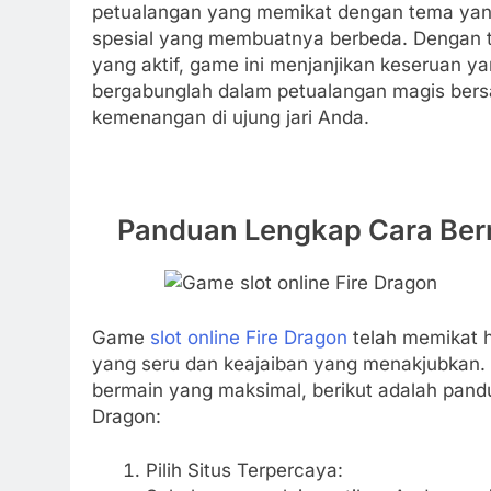
petualangan yang memikat dengan tema yang 
spesial yang membuatnya berbeda. Dengan t
yang aktif, game ini menjanjikan keseruan ya
bergabunglah dalam petualangan magis bersa
kemenangan di ujung jari Anda.
Panduan Lengkap Cara Berm
Game
slot online Fire Dragon
telah memikat h
yang seru dan keajaiban yang menakjubkan
bermain yang maksimal, berikut adalah pandu
Dragon:
Pilih Situs Terpercaya: