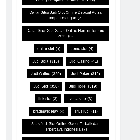
Paling Gampang Menang No 1
(4)
Daftar Situs Judi Slot Online Deposit Pulsa
Tanpa Potongan
(3)
Daftar Situs Slot Gacor Online Hari Ini Terbaru
2023
(6)
daftar slot
(5)
demo slot
(4)
Judi Bola
(315)
Judi Casino
(41)
Judi Online
(329)
Judi Poker
(315)
Judi Slot
(350)
Judi Togel
(319)
link slot
(3)
live casino
(3)
pragmatic play
(4)
situs judi
(11)
Situs Judi Slot Online Gacor Terbaik dan
Terpercaya Indonesia
(7)