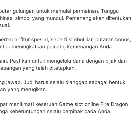
 putar gulungan untuk memulai permainan. Tunggu
mbinasi simbol yang muncul. Pemenang akan ditentukan
suai.
rbagai fitur spesial, seperti simbol liar, putaran bonus,
ni untuk meningkatkan peluang kemenangan Anda.
ain. Pastikan untuk mengelola dana dengan bijak dan
keuangan yang telah ditetapkan.
g jawab. Judi harus selalu dianggap sebagai bentuk
atan yang merugikan.
pat menikmati keseruan Game slot online Fire Dragon
oga keberuntungan selalu berpihak pada Anda.