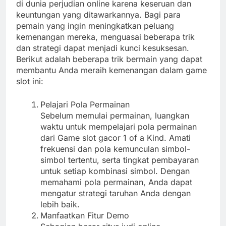
di dunia perjudian online karena keseruan dan
keuntungan yang ditawarkannya. Bagi para
pemain yang ingin meningkatkan peluang
kemenangan mereka, menguasai beberapa trik
dan strategi dapat menjadi kunci kesuksesan.
Berikut adalah beberapa trik bermain yang dapat
membantu Anda meraih kemenangan dalam game
slot ini:
Pelajari Pola Permainan
Sebelum memulai permainan, luangkan
waktu untuk mempelajari pola permainan
dari Game slot gacor 1 of a Kind. Amati
frekuensi dan pola kemunculan simbol-
simbol tertentu, serta tingkat pembayaran
untuk setiap kombinasi simbol. Dengan
memahami pola permainan, Anda dapat
mengatur strategi taruhan Anda dengan
lebih baik.
Manfaatkan Fitur Demo