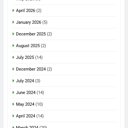
April 2026
(2)
January 2026
(5)
December 2025
(2)
August 2025
(2)
July 2025
(14)
December 2024
(2)
July 2024
(3)
June 2024
(14)
May 2024
(10)
April 2024
(14)
March 2024
(20)