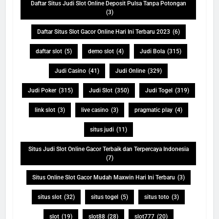
Daftar Situs Judi Slot Online Deposit Pulsa Tanpa Potongan
(3)
Daftar Situs Slot Gacor Online Hari Ini Terbaru 2023
(6)
daftar slot
(5)
demo slot
(4)
Judi Bola
(315)
Judi Casino
(41)
Judi Online
(329)
Judi Poker
(315)
Judi Slot
(350)
Judi Togel
(319)
link slot
(3)
live casino
(3)
pragmatic play
(4)
situs judi
(11)
Situs Judi Slot Online Gacor Terbaik dan Terpercaya Indonesia
(7)
Situs Online Slot Gacor Mudah Maxwin Hari Ini Terbaru
(3)
situs slot
(32)
situs togel
(5)
situs toto
(3)
slot
(19)
slot88
(28)
slot777
(20)