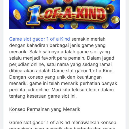
Game slot gacor 1 of a Kind
semakin meriah
dengan kehadiran berbagai jenis game yang
menarik. Salah satunya adalah game slot yang
selalu menjadi favorit para pemain. Dalam jagad
perjudian online, satu nama yang sedang ramai
dibicarakan adalah Game slot gacor 1 of a Kind.
Dengan konsep yang unik dan keuntungan
menarik, game ini telah menarik perhatian banyak
pecinta judi online. Mari kita telusuri lebih dalam
tentang keseruan game slot ini.
Konsep Permainan yang Menarik
Game slot gacor 1 of a Kind menawarkan konsep
permainan yang menarik dan berbeda dari game