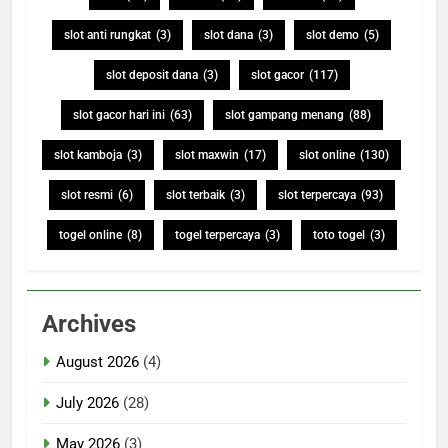
slot anti rungkat
(3)
slot dana
(3)
slot demo
(5)
slot deposit dana
(3)
slot gacor
(117)
slot gacor hari ini
(63)
slot gampang menang
(88)
slot kamboja
(3)
slot maxwin
(17)
slot online
(130)
slot resmi
(6)
slot terbaik
(3)
slot terpercaya
(93)
togel online
(8)
togel terpercaya
(3)
toto togel
(3)
Archives
August 2026
(4)
July 2026
(28)
May 2026
(3)