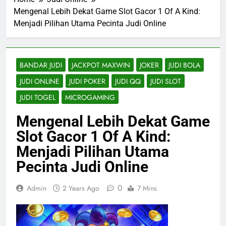
Mengenal Lebih Dekat Game Slot Gacor 1 Of A Kind:
Menjadi Pilihan Utama Pecinta Judi Online
BANDAR JUDI
JACKPOT MAXWIN
JOKER
JUDI BOLA
JUDI ONLINE
JUDI POKER
JUDI QQ
JUDI SLOT
JUDI TOGEL
MICROGAMING
Mengenal Lebih Dekat Game
Slot Gacor 1 Of A Kind:
Menjadi Pilihan Utama
Pecinta Judi Online
0
Admin
2 Years Ago
7 Mins