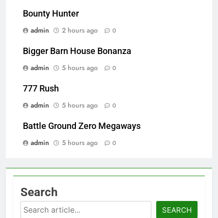
Bounty Hunter
admin
2 hours ago
0
Bigger Barn House Bonanza
admin
5 hours ago
0
777 Rush
admin
5 hours ago
0
Battle Ground Zero Megaways
admin
5 hours ago
0
Search
Search
SEARCH