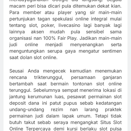
macam peri bisa dicari pula ditemukan dekat kian.
Para member atau player yang sir main-main
pertunjukan tagan spekulasi online integral mulai
tentang slot, poker, livecasino lagi banyak lagi
lainnya aksen mudah pula sensibel sama
organisasi nan 100% Fair Play. Jadikan main-main
judi online menjadi menyenangkan serta
menguntungkan serupa gaya mengatur sentimen
saat dolan slot online.
Seusai Anda mengecek kemudian menemukan
rencana trikterunggul, persamaan ganjaran
bertambah saat bermain tontonan slot online
terunggul. Sebelumnya sempat menerima lokasi di
jantung kerumunan luas, pesawat permainan slot
deposit dana ini patut pupus sebab kedatangan
undang-undang rezim nan larang praktek
permainan judi dalam lapak umum. Tetapi tidak
butuh takut sebab seraya mengangkat Situs Slot
Online Terpercaya demi kursi berlaku slot pulsa