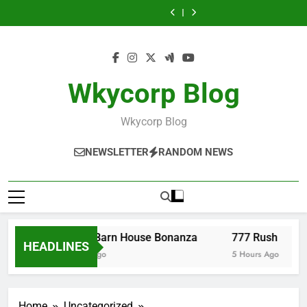
Skip
Megaways
to
content
Wkycorp Blog
Wkycorp Blog
NEWSLETTER
RANDOM NEWS
er
Bigger Barn House Bonanza
777 Rush
B
HEADLINES
5 Hours Ago
5 Hours Ago
5 
Home
Uncategorized