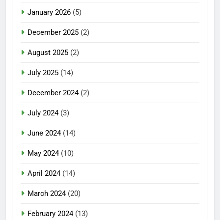
January 2026
(5)
December 2025
(2)
August 2025
(2)
July 2025
(14)
December 2024
(2)
July 2024
(3)
June 2024
(14)
May 2024
(10)
April 2024
(14)
March 2024
(20)
February 2024
(13)