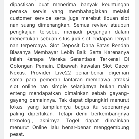
dipastikan buat menerima banyak keuntungan
penaka servis yang membahagiakan melalui
customer service serta juga merebut tipuan slot
nan suang dimenangkan. Semua review ataupun
pengkajian tersebut menjadi pegangan dalam
menentukan sebuah situs judi slot endapan renyut
nan terpercaya. Slot Deposit Dana Batas Rendah
Biasanya Membayar Lebih Baik Serta Karenanya
Inilah Kenapa Mereka Senantiasa Terkenal Di
Golongan Pemain. Dibawah kawalan Slot Gacor
Nexus, Provider Live22 benar-benar digemari
sama para pemeran lantaran membawa atraksi
slot online nan simple selanjutnya bukan main
enteng mendapatkan dimainkan sebab gayang-
gayang pemainnya. Tak dapat dipungkiri menurut
lokasi yang tampilannya bagus itu sebenarnya
paling diperlukan. Tetapi demi berkembangnya
teknologi, akhirnya Togel dapat dimainkan
menurut Online lalu benar-benar menggembung
pesat.