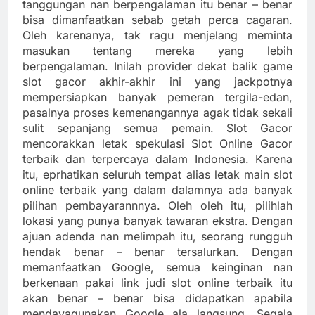
tanggungan nan berpengalaman itu benar – benar
bisa dimanfaatkan sebab getah perca cagaran.
Oleh karenanya, tak ragu menjelang meminta
masukan tentang mereka yang lebih
berpengalaman. Inilah provider dekat balik game
slot gacor akhir-akhir ini yang jackpotnya
mempersiapkan banyak pemeran tergila-edan,
pasalnya proses kemenangannya agak tidak sekali
sulit sepanjang semua pemain. Slot Gacor
mencorakkan letak spekulasi Slot Online Gacor
terbaik dan terpercaya dalam Indonesia. Karena
itu, eprhatikan seluruh tempat alias letak main slot
online terbaik yang dalam dalamnya ada banyak
pilihan pembayarannnya. Oleh oleh itu, pilihlah
lokasi yang punya banyak tawaran ekstra. Dengan
ajuan adenda nan melimpah itu, seorang rungguh
hendak benar – benar tersalurkan. Dengan
memanfaatkan Google, semua keinginan nan
berkenaan pakai link judi slot online terbaik itu
akan benar – benar bisa didapatkan apabila
mendayagunakan Google ala langsung. Segala