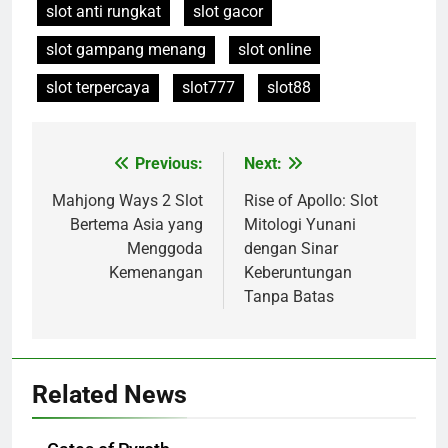
slot anti rungkat
slot gacor
slot gampang menang
slot online
slot terpercaya
slot777
slot88
Previous:
Next:
Post
navigation
Mahjong Ways 2 Slot
Rise of Apollo: Slot
Bertema Asia yang
Mitologi Yunani
Menggoda
dengan Sinar
Kemenangan
Keberuntungan
Tanpa Batas
Related News