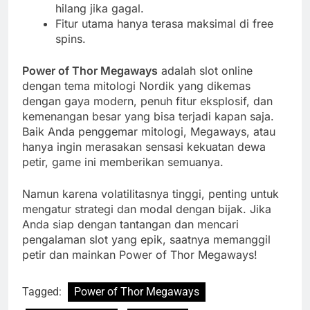
hilang jika gagal.
Fitur utama hanya terasa maksimal di free
spins.
Power of Thor Megaways
adalah slot online
dengan tema mitologi Nordik yang dikemas
dengan gaya modern, penuh fitur eksplosif, dan
kemenangan besar yang bisa terjadi kapan saja.
Baik Anda penggemar mitologi, Megaways, atau
hanya ingin merasakan sensasi kekuatan dewa
petir, game ini memberikan semuanya.
Namun karena volatilitasnya tinggi, penting untuk
mengatur strategi dan modal dengan bijak. Jika
Anda siap dengan tantangan dan mencari
pengalaman slot yang epik, saatnya memanggil
petir dan mainkan Power of Thor Megaways!
Tagged:
Power of Thor Megaways