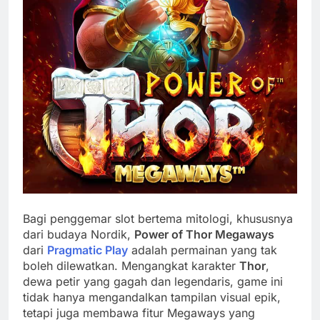
Bagi penggemar slot bertema mitologi, khususnya
dari budaya Nordik,
Power of Thor Megaways
dari
Pragmatic Play
adalah permainan yang tak
boleh dilewatkan. Mengangkat karakter
Thor
,
dewa petir yang gagah dan legendaris, game ini
tidak hanya mengandalkan tampilan visual epik,
tetapi juga membawa fitur Megaways yang