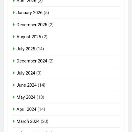
April 2026
(2)
January 2026
(5)
December 2025
(2)
August 2025
(2)
July 2025
(14)
December 2024
(2)
July 2024
(3)
June 2024
(14)
May 2024
(10)
April 2024
(14)
March 2024
(20)