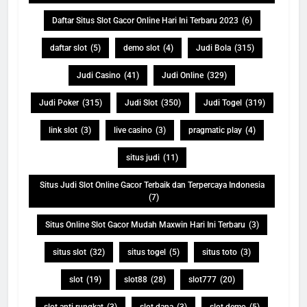
Daftar Situs Slot Gacor Online Hari Ini Terbaru 2023
(6)
daftar slot
(5)
demo slot
(4)
Judi Bola
(315)
Judi Casino
(41)
Judi Online
(329)
Judi Poker
(315)
Judi Slot
(350)
Judi Togel
(319)
link slot
(3)
live casino
(3)
pragmatic play
(4)
situs judi
(11)
Situs Judi Slot Online Gacor Terbaik dan Terpercaya Indonesia
(7)
Situs Online Slot Gacor Mudah Maxwin Hari Ini Terbaru
(3)
situs slot
(32)
situs togel
(5)
situs toto
(3)
slot
(19)
slot88
(28)
slot777
(20)