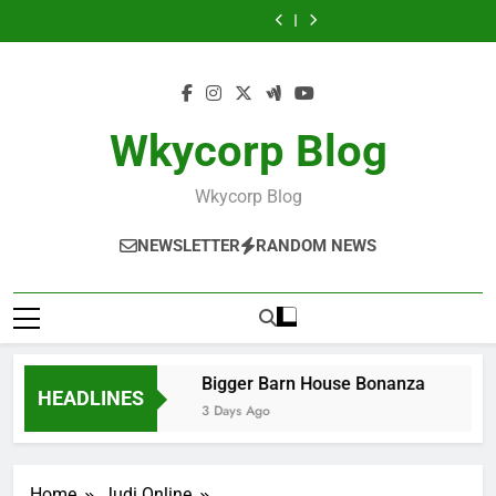
Skip
Megaways
Bonanza
Megaways
Bonanza
Zero
Megaways
to
content
Wkycorp Blog
Wkycorp Blog
NEWSLETTER
RANDOM NEWS
Bounty Hunter
Bigger Barn House Bonanza
777 
HEADLINES
3 Days Ago
3 Days Ago
3 Day
Home
Judi Online