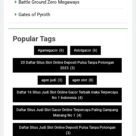
Battle Ground Zero Megaways
Gates of Pyroth
Popular Tags
#gamegacor
(6)
#slotgacor
(6)
20 Daftar Situs Slot Online Deposit Pulsa Tanpa Potongan
2023
(3)
agen judi
(3)
agen slot
(8)
Daftar 16 Situs Judi Slot Online Gacor Terbaik maka Terpercaya
No 1 Indonesia
(4)
Daftar Situs Judi Slot Gacor Online Terpercaya Paling Gampang
Menang No 1
(4)
Daftar Situs Judi Slot Online Deposit Pulsa Tanpa Potongan
(3)