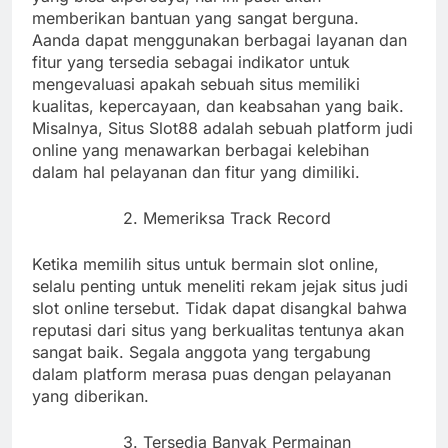
memberikan bantuan yang sangat berguna.
Aanda dapat menggunakan berbagai layanan dan
fitur yang tersedia sebagai indikator untuk
mengevaluasi apakah sebuah situs memiliki
kualitas, kepercayaan, dan keabsahan yang baik.
Misalnya, Situs Slot88 adalah sebuah platform judi
online yang menawarkan berbagai kelebihan
dalam hal pelayanan dan fitur yang dimiliki.
2. Memeriksa Track Record
Ketika memilih situs untuk bermain slot online,
selalu penting untuk meneliti rekam jejak situs judi
slot online tersebut. Tidak dapat disangkal bahwa
reputasi dari situs yang berkualitas tentunya akan
sangat baik. Segala anggota yang tergabung
dalam platform merasa puas dengan pelayanan
yang diberikan.
3. Tersedia Banyak Permainan