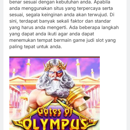
benar sesuai dengan kebutuhan anda. Apabila
anda menggunakan situs yang terpercaya serta
sesuai, segala keinginan anda akan terwujud. Di
sini, terdapat banyak sekali faktor dan standar
yang harus anda mengerti. Ada beberapa langkah
yang dapat anda ikuti agar anda dapat
menemukan tempat bermain game judi slot yang
paling tepat untuk anda.