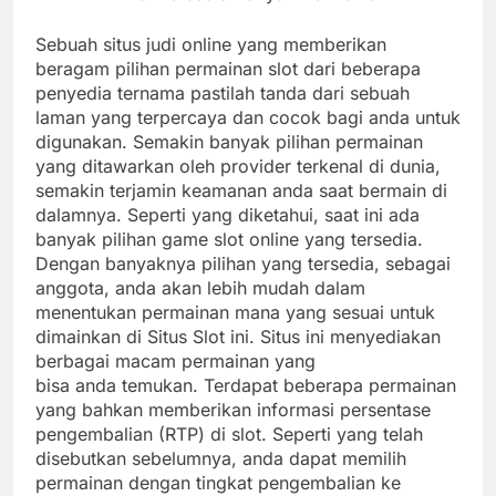
Sebuah situs judi online yang memberikan
beragam pilihan permainan slot dari beberapa
penyedia ternama pastilah tanda dari sebuah
laman yang terpercaya dan cocok bagi anda untuk
digunakan. Semakin banyak pilihan permainan
yang ditawarkan oleh provider terkenal di dunia,
semakin terjamin keamanan anda saat bermain di
dalamnya. Seperti yang diketahui, saat ini ada
banyak pilihan game slot online yang tersedia.
Dengan banyaknya pilihan yang tersedia, sebagai
anggota, anda akan lebih mudah dalam
menentukan permainan mana yang sesuai untuk
dimainkan di Situs Slot ini. Situs ini menyediakan
berbagai macam permainan yang
bisa anda temukan. Terdapat beberapa permainan
yang bahkan memberikan informasi persentase
pengembalian (RTP) di slot. Seperti yang telah
disebutkan sebelumnya, anda dapat memilih
permainan dengan tingkat pengembalian ke