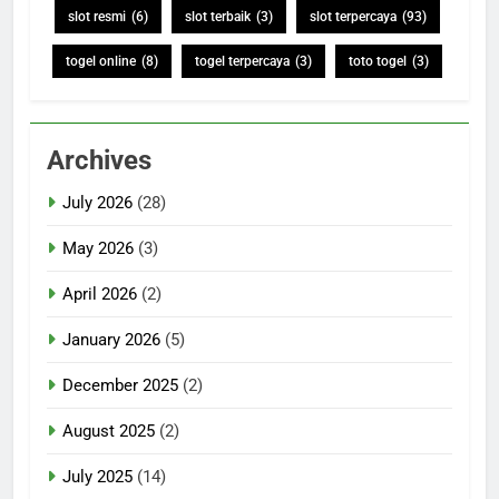
slot resmi
(6)
slot terbaik
(3)
slot terpercaya
(93)
togel online
(8)
togel terpercaya
(3)
toto togel
(3)
Archives
July 2026
(28)
May 2026
(3)
April 2026
(2)
January 2026
(5)
December 2025
(2)
August 2025
(2)
July 2025
(14)