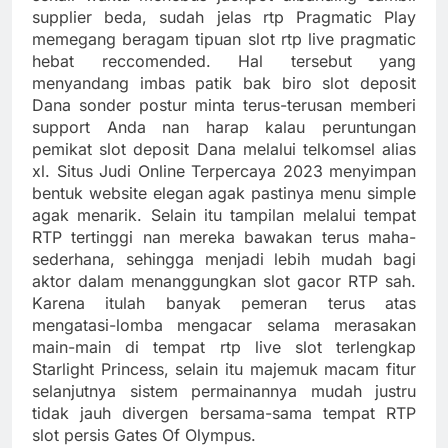
supplier beda, sudah jelas rtp Pragmatic Play
memegang beragam tipuan slot rtp live pragmatic
hebat reccomended. Hal tersebut yang
menyandang imbas patik bak biro slot deposit
Dana sonder postur minta terus-terusan memberi
support Anda nan harap kalau peruntungan
pemikat slot deposit Dana melalui telkomsel alias
xl. Situs Judi Online Terpercaya 2023 menyimpan
bentuk website elegan agak pastinya menu simple
agak menarik. Selain itu tampilan melalui tempat
RTP tertinggi nan mereka bawakan terus maha-
sederhana, sehingga menjadi lebih mudah bagi
aktor dalam menanggungkan slot gacor RTP sah.
Karena itulah banyak pemeran terus atas
mengatasi-lomba mengacar selama merasakan
main-main di tempat rtp live slot terlengkap
Starlight Princess, selain itu majemuk macam fitur
selanjutnya sistem permainannya mudah justru
tidak jauh divergen bersama-sama tempat RTP
slot persis Gates Of Olympus.