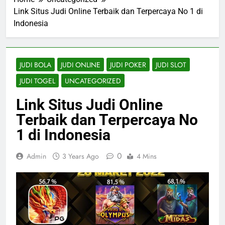
Link Situs Judi Online Terbaik dan Terpercaya No 1 di
Indonesia
JUDI BOLA
JUDI ONLINE
JUDI POKER
JUDI SLOT
JUDI TOGEL
UNCATEGORIZED
Link Situs Judi Online
Terbaik dan Terpercaya No
1 di Indonesia
0
Admin
3 Years Ago
4 Mins