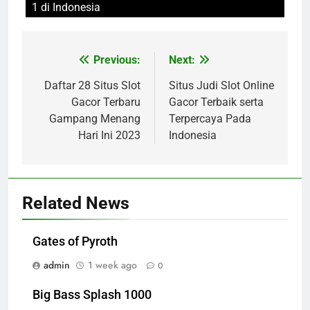
1 di Indonesia
Previous:
Next:
Post
navigation
Daftar 28 Situs Slot
Situs Judi Slot Online
Gacor Terbaru
Gacor Terbaik serta
Gampang Menang
Terpercaya Pada
Hari Ini 2023
Indonesia
Related News
Gates of Pyroth
admin
1 week ago
0
Big Bass Splash 1000