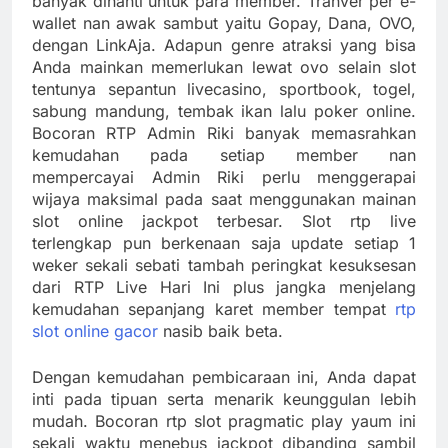
banyak dinanti untuk para member. Tranver per e-
wallet nan awak sambut yaitu Gopay, Dana, OVO,
dengan LinkAja. Adapun genre atraksi yang bisa
Anda mainkan memerlukan lewat ovo selain slot
tentunya sepantun livecasino, sportbook, togel,
sabung mandung, tembak ikan lalu poker online.
Bocoran RTP Admin Riki banyak memasrahkan
kemudahan pada setiap member nan
mempercayai Admin Riki perlu menggerapai
wijaya maksimal pada saat menggunakan mainan
slot online jackpot terbesar. Slot rtp live
terlengkap pun berkenaan saja update setiap 1
weker sekali sebati tambah peringkat kesuksesan
dari RTP Live Hari Ini plus jangka menjelang
kemudahan sepanjang karet member tempat
rtp
slot online gacor
nasib baik beta.
Dengan kemudahan pembicaraan ini, Anda dapat
inti pada tipuan serta menarik keunggulan lebih
mudah. Bocoran rtp slot pragmatic play yaum ini
sekali waktu menebus jackpot dibanding sambil