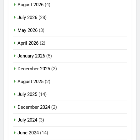
August 2026
(4)
July 2026
(28)
May 2026
(3)
April 2026
(2)
January 2026
(5)
December 2025
(2)
August 2025
(2)
July 2025
(14)
December 2024
(2)
July 2024
(3)
June 2024
(14)