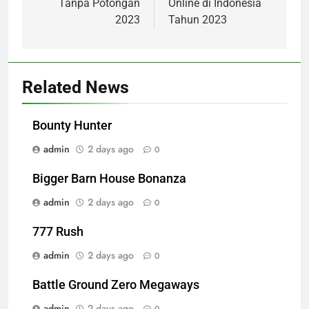
Tanpa Potongan
Online di Indonesia
2023
Tahun 2023
Related News
Bounty Hunter
admin
2 days ago
0
Bigger Barn House Bonanza
admin
2 days ago
0
777 Rush
admin
2 days ago
0
Battle Ground Zero Megaways
admin
2 days ago