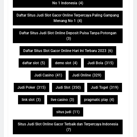
No 1 Indonesia
(4)
Daftar Situs Judi Slot Gacor Online Terpercaya Paling Gampang
Menang No 1
(4)
Daftar Situs Judi Slot Online Deposit Pulsa Tanpa Potongan
(3)
Daftar Situs Slot Gacor Online Hari Ini Terbaru 2023
(6)
daftar slot
(5)
demo slot
(4)
Judi Bola
(315)
Judi Casino
(41)
Judi Online
(329)
Judi Poker
(315)
Judi Slot
(350)
Judi Togel
(319)
link slot
(3)
live casino
(3)
pragmatic play
(4)
situs judi
(11)
Situs Judi Slot Online Gacor Terbaik dan Terpercaya Indonesia
(7)