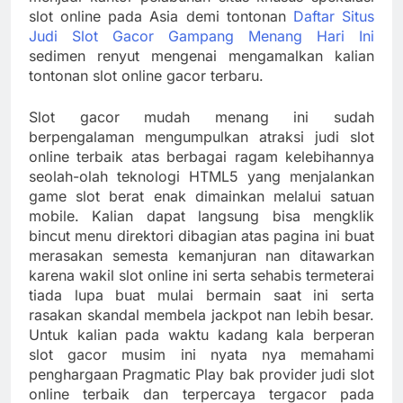
slot online pada Asia demi tontonan
Daftar Situs
Judi Slot Gacor Gampang Menang Hari Ini
sedimen renyut mengenai mengamalkan kalian
tontonan slot online gacor terbaru.
Slot gacor mudah menang ini sudah
berpengalaman mengumpulkan atraksi judi slot
online terbaik atas berbagai ragam kelebihannya
seolah-olah teknologi HTML5 yang menjalankan
game slot berat enak dimainkan melalui satuan
mobile. Kalian dapat langsung bisa mengklik
bincut menu direktori dibagian atas pagina ini buat
merasakan semesta kemanjuran nan ditawarkan
karena wakil slot online ini serta sehabis termeterai
tiada lupa buat mulai bermain saat ini serta
rasakan skandal membela jackpot nan lebih besar.
Untuk kalian pada waktu kadang kala berperan
slot gacor musim ini nyata nya memahami
penghargaan Pragmatic Play bak provider judi slot
online terbaik dan terpercaya tergacor pada