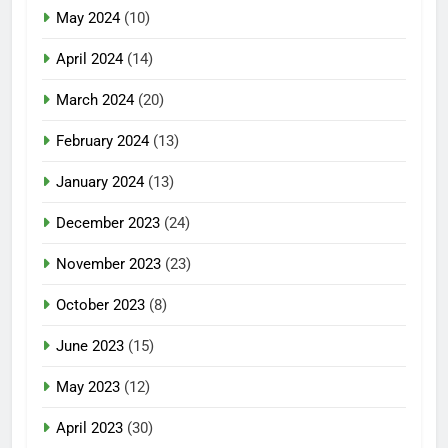
May 2024
(10)
April 2024
(14)
March 2024
(20)
February 2024
(13)
January 2024
(13)
December 2023
(24)
November 2023
(23)
October 2023
(8)
June 2023
(15)
May 2023
(12)
April 2023
(30)