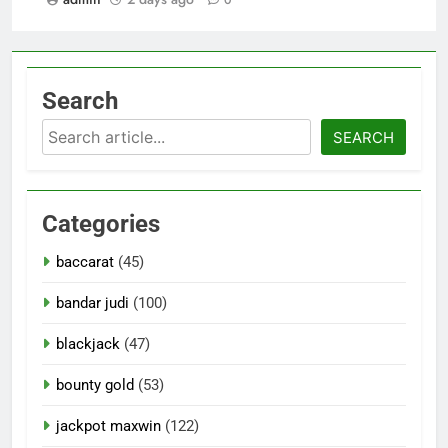
0
Search
Search
SEARCH
Categories
baccarat
(45)
bandar judi
(100)
blackjack
(47)
bounty gold
(53)
jackpot maxwin
(122)