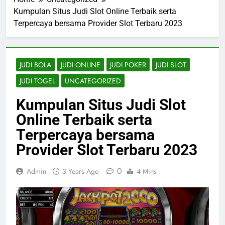
Kumpulan Situs Judi Slot Online Terbaik serta
Terpercaya bersama Provider Slot Terbaru 2023
JUDI BOLA
JUDI ONLINE
JUDI POKER
JUDI SLOT
JUDI TOGEL
UNCATEGORIZED
Kumpulan Situs Judi Slot
Online Terbaik serta
Terpercaya bersama
Provider Slot Terbaru 2023
0
Admin
3 Years Ago
4 Mins