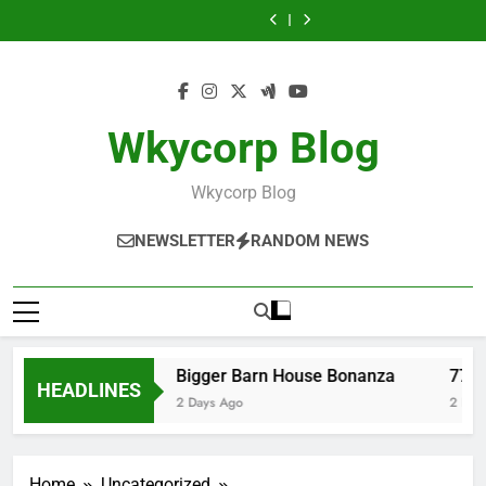
Battle Ground
Bounty Hunter
Skip
Zero Megaways
Bigger Barn
777 Rush
to
House Bonanza
Battle Ground
Zero Megaways
content
Wkycorp Blog
Wkycorp Blog
NEWSLETTER
RANDOM NEWS
ounty Hunter
Bigger Barn House Bonanza
777 Ru
HEADLINES
 Days Ago
2 Days Ago
2 Days A
Home
Uncategorized