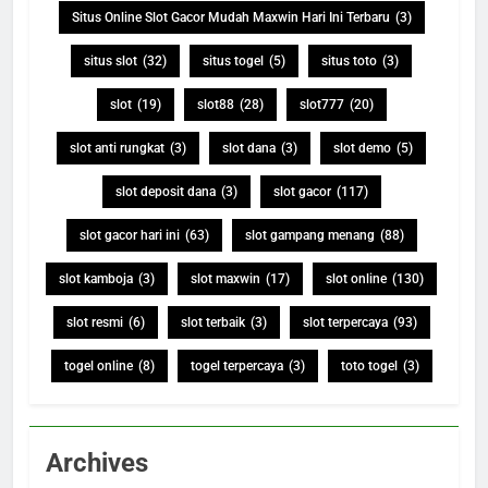
Situs Online Slot Gacor Mudah Maxwin Hari Ini Terbaru
(3)
situs slot
(32)
situs togel
(5)
situs toto
(3)
slot
(19)
slot88
(28)
slot777
(20)
slot anti rungkat
(3)
slot dana
(3)
slot demo
(5)
slot deposit dana
(3)
slot gacor
(117)
slot gacor hari ini
(63)
slot gampang menang
(88)
slot kamboja
(3)
slot maxwin
(17)
slot online
(130)
slot resmi
(6)
slot terbaik
(3)
slot terpercaya
(93)
togel online
(8)
togel terpercaya
(3)
toto togel
(3)
Archives