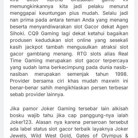
memungkinkannya kita jadi pelaku menurut
menggapai keuntungan plus mudah. Selalu jadi
nan prima pada antara teman Anda yang menang
beserta menyandiwarakan slot Gacor dekat Agen
Sihoki. CQ9 Gaming lagi dekat ketahui bagaikan
produsen kedudukan slot online yang sesekali
kasih jackpot tambah mengusulkan atraksi slot
gacor gamblang menang. RTG slots alias Real
Time Gaming merupakan slot gacor terpercaya
yang sudah lama berkecimpung pada dunia nasib-
nasiban merupakan semenjak tahun 1998.
Provider bersama ciri khas mudah maxwin ini
benar-benar sahih mengikhlaskan persen terbesar
sebab provider lainnya.
Jika pamor Joker Gaming tersebar lain alkisah
bosku wajib tahu jika cap panggung-nya ialah
Joker123. Alasan nya karena perseroan tersebut
ada label status slot gacor terbaik layaknya Joker
Jewels, Wild West Gold, Gates of Olympus &