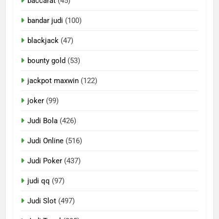
baccarat
(45)
bandar judi
(100)
blackjack
(47)
bounty gold
(53)
jackpot maxwin
(122)
joker
(99)
Judi Bola
(426)
Judi Online
(516)
Judi Poker
(437)
judi qq
(97)
Judi Slot
(497)