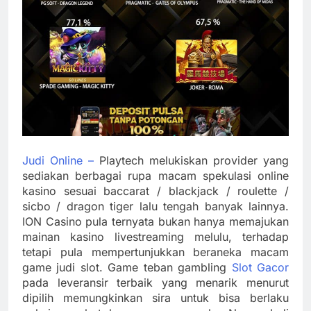
Judi Online –
Playtech melukiskan provider yang
sediakan berbagai rupa macam spekulasi online
kasino sesuai baccarat / blackjack / roulette /
sicbo / dragon tiger lalu tengah banyak lainnya.
ION Casino pula ternyata bukan hanya memajukan
mainan kasino livestreaming melulu, terhadap
tetapi pula mempertunjukkan beraneka macam
game judi slot. Game teban gambling
Slot Gacor
pada leveransir terbaik yang menarik menurut
dipilih memungkinkan sira untuk bisa berlaku