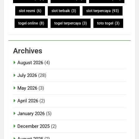
slot resmi
(6)
slot terbaik
(3)
slot terpercaya
(93)
togel online
(8)
togel terpercaya
(3)
toto togel
(3)
Archives
August 2026
(4)
July 2026
(28)
May 2026
(3)
April 2026
(2)
January 2026
(5)
December 2025
(2)
August 2025
(2)