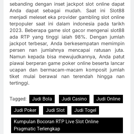
sebanding dengan inset jackpot slot online dapat
Anda dapat sebagai mudah. Saat ini Slot88
menjadi meleset eka provider gambling slot online
terpopuler saat ini dalam indonesia pada tarikh
2023. Beberapa game slot gacor mengenai slot88
ada RTP yang tinggi ialah 98%. Dengan jumlah
jackpot terbesar, Anda berkesempatan memimpin
persen nan jumlahnya mencapai ratusan juta.
Namun kepada bisa mewujudkannya, Anda patut
piawai berperan game poker online beserta lancar
ucapan dan bermacam-macam komposit jumlah
tiket mulai berawal nan terendah hingga nan
tertinggi.
Tagged:
Judi Bola
Judi Casino
Judi Online
Judi Poker
Judi Slot
Judi Togel
Kumpulan Bocoran RTP Live Slot Online
Pragmatic Terlengkap