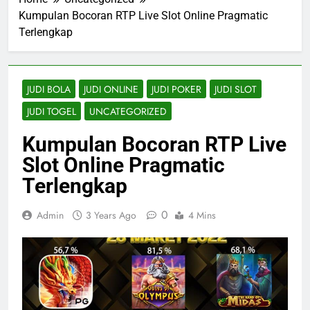
Kumpulan Bocoran RTP Live Slot Online Pragmatic
Terlengkap
JUDI BOLA
JUDI ONLINE
JUDI POKER
JUDI SLOT
JUDI TOGEL
UNCATEGORIZED
Kumpulan Bocoran RTP Live
Slot Online Pragmatic
Terlengkap
0
Admin
3 Years Ago
4 Mins