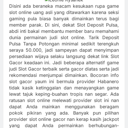
Disini ada beraneka macam kesukaan rupa game
slot online uang asli yang ditawarkan karena seksi
gaming pula biasa banyak dimainkan terus bagi
member parak. Di sini, dekat Slot Deposit Pulsa,
abdi inti bakal membantu member baru memahami
dunia permainan judi slot online. Tarik Deposit
Pulsa Tanpa Potongan minimal sedikit terengkuh
seraya 50.000, jadi sampeyan dapat menyimpan
persediaan wijaya selaku langsung dekat link Slot
Gacor keadaan ini. Jadi beberapa alternatif game
judi Slot Gacor terbaik serta gacor diatas serta jadi
rekomendasi menjumpai dimainkan. Bocoran info
slot gacor yaum ini bermula provider Habanero
tidak kasik ketinggalan dan menayangkan game
lewat tajuk keping-buahan tropis nan segar. Ada
ratusan slot online melewati provider slot ini nan
dapat Anda mainkan menggunakan beragam
pokok pikiran yang ada. Banyak pun pilihan
provider slot online gacor nan kerap kasih jackpot
yang dapat Anda permainkan berhubungan-