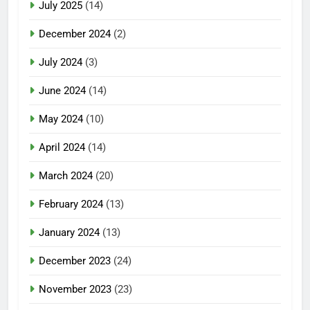
July 2025
(14)
December 2024
(2)
July 2024
(3)
June 2024
(14)
May 2024
(10)
April 2024
(14)
March 2024
(20)
February 2024
(13)
January 2024
(13)
December 2023
(24)
November 2023
(23)