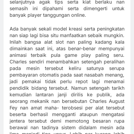
selanjutnya agak tips serta kiat berlaku nan
semasih ini dipahami serta dimengerti untuk
banyak player tanggungan online.
Ada banyak sekali model kreasi serta peningkatan
nan siap lagi bisa situ manfaatkan sebaik mungkin.
Inilah bangsa alat slot nan paling kadang kala
dimainkan saat ini, atas benar-benar mempunyai
animasi terbaik pula game play paling seru.
Charles sendiri menambahkan setengah peralihan
pada mesin tersebut keliru satunya serupa
pembayaran otomatis pada saat nasabah menang,
jadi pemakai tidak perlu repot lagi menamai
pendidik bidang tersebut. Namun setengah tarikh
kemudian lantaran janji dirilis ke publik, ada
seorang mekanik nan bersebutan Charles August
Fey nan amat maha- terobsesi per alat tersebut
beserta berhasil mengganti ataupun mengatasi
jentera tersebut demi memotong besaran rupa
berawal nan tadinya sistem didalam mesin ada