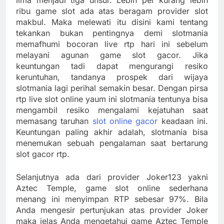
lima menjadi tiga unsur. Lebih per kurang lebih
ribu game slot ada atas beragam provider slot
makbul. Maka melewati itu disini kami tentang
tekankan bukan pentingnya demi slotmania
memafhumi bocoran live rtp hari ini sebelum
melayani agunan game slot gacor. Jika
keuntungan tadi dapat mengurangi resiko
keruntuhan, tandanya prospek dari wijaya
slotmania lagi perihal semakin besar. Dengan pirsa
rtp live slot online yaum ini slotmania tentunya bisa
mengambil resiko mengalami kejatuhan saat
memasang taruhan
slot online gacor
keadaan ini.
Keuntungan paling akhir adalah, slotmania bisa
menemukan sebuah pengalaman saat bertarung
slot gacor rtp.
Selanjutnya ada dari provider Joker123 yakni
Aztec Temple, game slot online sederhana
menang ini menyimpan RTP sebesar 97%. Bila
Anda mengesir pertunjukan atas provider Joker
maka jelas Anda mengetahui game Aztec Temple