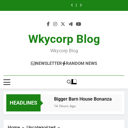
777
Battle
Skip
Zero
House
Zero
House
Rush
Ground
Megaways
Bonanza
Megaways
Bonanza
Zero
to
Megaways
content
Wkycorp Blog
Wkycorp Blog
NEWSLETTER
RANDOM NEWS
Bounty Hunter
Bigger Barn House Bonanza
77
HEADLINES
12 Hours Ago
14 Hours Ago
15 
Home
Uncategorized