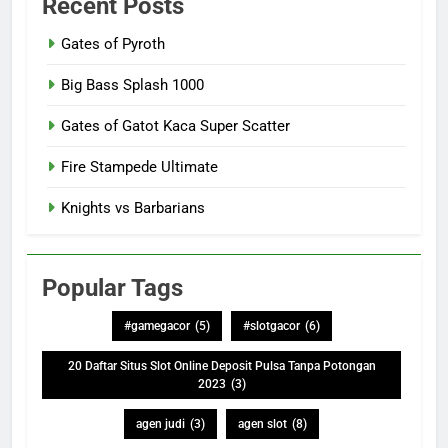
Recent Posts
Gates of Pyroth
Big Bass Splash 1000
Gates of Gatot Kaca Super Scatter
Fire Stampede Ultimate
Knights vs Barbarians
Popular Tags
#gamegacor
(5)
#slotgacor
(6)
20 Daftar Situs Slot Online Deposit Pulsa Tanpa Potongan
2023
(3)
agen judi
(3)
agen slot
(8)