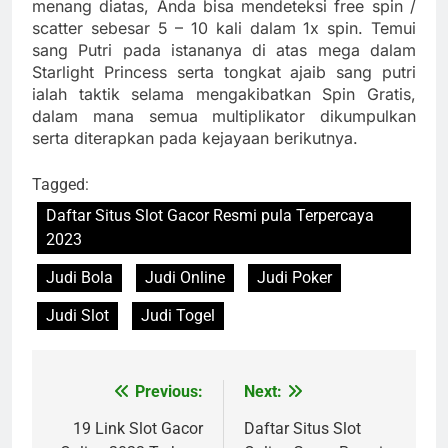
menang diatas, Anda bisa mendeteksi free spin /
scatter sebesar 5 – 10 kali dalam 1x spin. Temui
sang Putri pada istananya di atas mega dalam
Starlight Princess serta tongkat ajaib sang putri
ialah taktik selama mengakibatkan Spin Gratis,
dalam mana semua multiplikator dikumpulkan
serta diterapkan pada kejayaan berikutnya.
Tagged:
Daftar Situs Slot Gacor Resmi pula Terpercaya
2023
Judi Bola
Judi Online
Judi Poker
Judi Slot
Judi Togel
Previous:
Next:
Post
navigation
19 Link Slot Gacor
Daftar Situs Slot