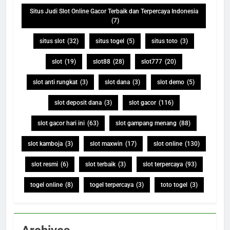
Situs Judi Slot Online Gacor Terbaik dan Terpercaya Indonesia
(7)
situs slot
(32)
situs togel
(5)
situs toto
(3)
slot
(19)
slot88
(28)
slot777
(20)
slot anti rungkat
(3)
slot dana
(3)
slot demo
(5)
slot deposit dana
(3)
slot gacor
(116)
slot gacor hari ini
(63)
slot gampang menang
(88)
slot kamboja
(3)
slot maxwin
(17)
slot online
(130)
slot resmi
(6)
slot terbaik
(3)
slot terpercaya
(93)
togel online
(8)
togel terpercaya
(3)
toto togel
(3)