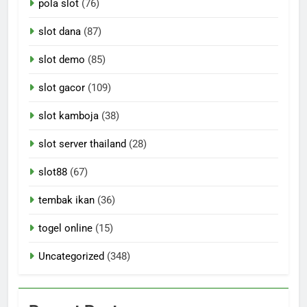
pola slot
(76)
slot dana
(87)
slot demo
(85)
slot gacor
(109)
slot kamboja
(38)
slot server thailand
(28)
slot88
(67)
tembak ikan
(36)
togel online
(15)
Uncategorized
(348)