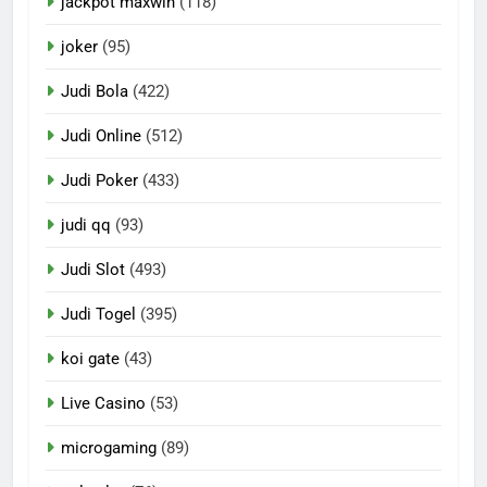
jackpot maxwin
(118)
joker
(95)
Judi Bola
(422)
Judi Online
(512)
Judi Poker
(433)
judi qq
(93)
Judi Slot
(493)
Judi Togel
(395)
koi gate
(43)
Live Casino
(53)
microgaming
(89)