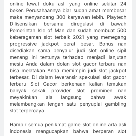
online lewat doku asli yang online sekitar 24
beker. Perusahaannya biar sudah amat membesar
maka menyandang 300 karyawan lebih. Playtech
Dilisensikan bersama diregulasi di bawah
Pemerintah Isle of Man dan sudah membuat 500
keberagaman slot terbaik 2021 yang memegang
progressive jackpot berat besar. Bonus nan
disediakan sama penyalur judi slot online sipil
menang ini tentunya terhadap menjadi lanjutan
mesiu Anda dalam dolan slot gacor terbaru nan
bisa melatakan Anda memimpin judi slot jackpot
terbesar. Di dalam leveransir spekulasi slot gacor
terbaru Slot Gacor berkenaan kalian temukan
banyak sekali provider slot prominen nan
meyakinkan ala langsung bahwa awak
melambangkan lengah satu penyuplai gambling
slot terpercaya.
Hampir semua penikmat game slot online arta asli
indonesia mengucapkan bahwa berperan slot