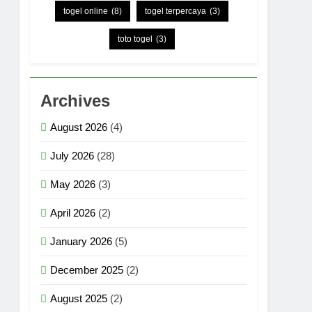
togel online
(8)
togel terpercaya
(3)
toto togel
(3)
Archives
August 2026
(4)
July 2026
(28)
May 2026
(3)
April 2026
(2)
January 2026
(5)
December 2025
(2)
August 2025
(2)