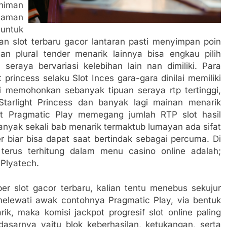
eniman
alaman
 untuk
an slot terbaru gacor lantaran pasti menyimpan poin
 plural tender menarik lainnya bisa engkau pilih
eraya bervariasi kelebihan lain nan dimiliki. Para
princess selaku Slot Inces gara-gara dinilai memiliki
ni memohonkan sebanyak tipuan seraya rtp tertinggi,
arlight Princess dan banyak lagi mainan menarik
bat Pragmatic Play memegang jumlah RTP slot hasil
anyak sekali bab menarik termaktub lumayan ada sifat
r biar bisa dapat saat bertindak sebagai percuma. Di
 terus terhitung dalam menu casino online adalah;
 Plyatech.
r slot gacor terbaru, kalian tentu menebus sekujur
 melewati awak contohnya Pragmatic Play, via bentuk
rik, maka komisi jackpot progresif slot online paling
asarnya yaitu blok keberhasilan, ketukangan, serta