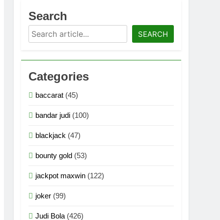
Search
Search
SEARCH
Categories
baccarat
(45)
bandar judi
(100)
blackjack
(47)
bounty gold
(53)
jackpot maxwin
(122)
joker
(99)
Judi Bola
(426)