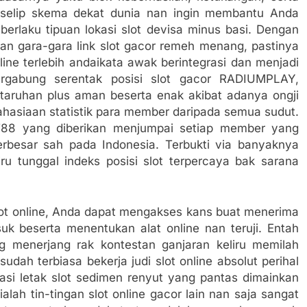
erselip skema dekat dunia nan ingin membantu Anda
berlaku tipuan lokasi slot devisa minus basi. Dengan
ran gara-gara link slot gacor remeh menang, pastinya
ne terlebih andaikata awak berintegrasi dan menjadi
rgabung serentak posisi slot gacor RADIUMPLAY,
aruhan plus aman beserta enak akibat adanya ongji
asiaan statistik para member daripada semua sudut.
T88 yang diberikan menjumpai setiap member yang
erbesar sah pada Indonesia. Terbukti via banyaknya
ru tunggal indeks posisi slot terpercaya bak sarana
ot online, Anda dapat mengakses kans buat menerima
k beserta menentukan alat online nan teruji. Entah
 menerjang rak kontestan ganjaran keliru memilah
 sudah terbiasa bekerja judi slot online absolut perihal
si letak slot sedimen renyut yang pantas dimainkan
lah tin-tingan slot online gacor lain nan saja sangat