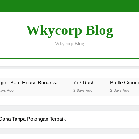
Wkycorp Blog
Wkycorp Blog
gger Barn House Bonanza
777 Rush
Battle Grou
Days Ago
2 Days Ago
2 Days Ago
Gates of Gatot Kaca Super Scatter
Fire Stampede U
2 Weeks Ago
2 Weeks Ago
 Wealth
t Dana Tanpa Potongan Terbaik