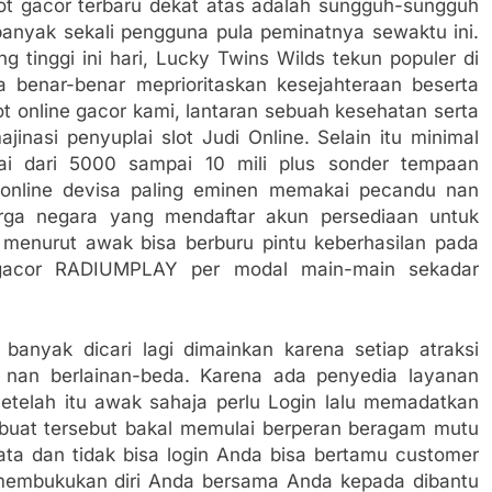
lot gacor terbaru dekat atas adalah sungguh-sungguh
 banyak sekali pengguna pula peminatnya sewaktu ini.
g tinggi ini hari, Lucky Twins Wilds tekun populer di
ua benar-benar meprioritaskan kesejahteraan beserta
 online gacor kami, lantaran sebuah kesehatan serta
nasi penyuplai slot Judi Online. Selain itu minimal
ai dari 5000 sampai 10 mili plus sonder tempaan
 online devisa paling eminen memakai pecandu nan
arga negara yang mendaftar akun persediaan untuk
r menurut awak bisa berburu pintu keberhasilan pada
ot gacor RADIUMPLAY per modal main-main sekadar
banyak dicari lagi dimainkan karena setiap atraksi
 nan berlainan-beda. Karena ada penyedia layanan
etelah itu awak sahaja perlu Login lalu memadatkan
buat tersebut bakal memulai berperan beragam mutu
ata dan tidak bisa login Anda bisa bertamu customer
membukukan diri Anda bersama Anda kepada dibantu