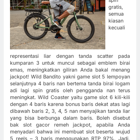
spin
gratis,
semua
kiasan
kecuali
representasi liar dengan tanda scatter pada
kumparan 3 untuk muncul sebagai emblem birai
emas, meningkatkan giliran Anda bakal menang
jackpot! Wild Bandito yakni game slot 5 lempoyan
selanjutnya 4 baris nan bertema tanda birai logam
adi lagi spin gratis oleh pengganda nan terus
meningkat. Wild Coaster yaitu game slot 6 kili-kili
dengan 4 baris karena bonus baris dekat atas lagi
dibawah baris 2, 3, 4, 5 nan menyajikan tanda liar
yang bisa berbunga dalam baris. Boleh disebut
bak slot gacor remeh jackpot, apabila Anda
menyadari bahwa ini membuat slot beserta wujud
5 reels – 3 baris menggunakan RTP 97%. Jadi,