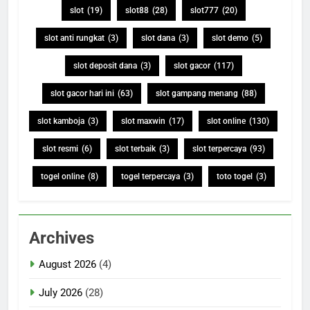
slot
(19)
slot88
(28)
slot777
(20)
slot anti rungkat
(3)
slot dana
(3)
slot demo
(5)
slot deposit dana
(3)
slot gacor
(117)
slot gacor hari ini
(63)
slot gampang menang
(88)
slot kamboja
(3)
slot maxwin
(17)
slot online
(130)
slot resmi
(6)
slot terbaik
(3)
slot terpercaya
(93)
togel online
(8)
togel terpercaya
(3)
toto togel
(3)
Archives
August 2026
(4)
July 2026
(28)