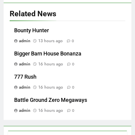
Related News
Bounty Hunter
admin
13 hours ago
0
Bigger Barn House Bonanza
admin
16 hours ago
0
777 Rush
admin
16 hours ago
0
Battle Ground Zero Megaways
admin
16 hours ago
0