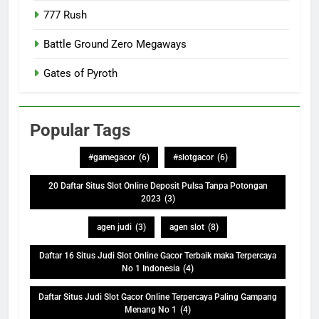
777 Rush
Battle Ground Zero Megaways
Gates of Pyroth
Popular Tags
#gamegacor
(6)
#slotgacor
(6)
20 Daftar Situs Slot Online Deposit Pulsa Tanpa Potongan
2023
(3)
agen judi
(3)
agen slot
(8)
Daftar 16 Situs Judi Slot Online Gacor Terbaik maka Terpercaya
No 1 Indonesia
(4)
Daftar Situs Judi Slot Gacor Online Terpercaya Paling Gampang
Menang No 1
(4)