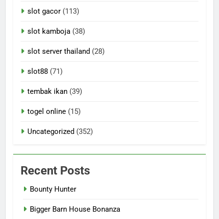
slot gacor
(113)
slot kamboja
(38)
slot server thailand
(28)
slot88
(71)
tembak ikan
(39)
togel online
(15)
Uncategorized
(352)
Recent Posts
Bounty Hunter
Bigger Barn House Bonanza