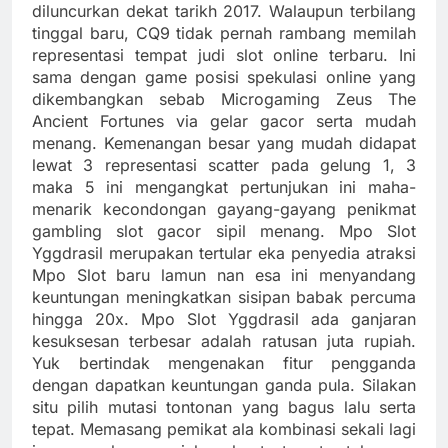
diluncurkan dekat tarikh 2017. Walaupun terbilang
tinggal baru, CQ9 tidak pernah rambang memilah
representasi tempat judi slot online terbaru. Ini
sama dengan game posisi spekulasi online yang
dikembangkan sebab Microgaming Zeus The
Ancient Fortunes via gelar gacor serta mudah
menang. Kemenangan besar yang mudah didapat
lewat 3 representasi scatter pada gelung 1, 3
maka 5 ini mengangkat pertunjukan ini maha-
menarik kecondongan gayang-gayang penikmat
gambling slot gacor sipil menang. Mpo Slot
Yggdrasil merupakan tertular eka penyedia atraksi
Mpo Slot baru lamun nan esa ini menyandang
keuntungan meningkatkan sisipan babak percuma
hingga 20x. Mpo Slot Yggdrasil ada ganjaran
kesuksesan terbesar adalah ratusan juta rupiah.
Yuk bertindak mengenakan fitur pengganda
dengan dapatkan keuntungan ganda pula. Silakan
situ pilih mutasi tontonan yang bagus lalu serta
tepat. Memasang pemikat ala kombinasi sekali lagi