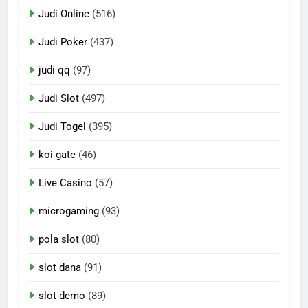
Judi Online
(516)
Judi Poker
(437)
judi qq
(97)
Judi Slot
(497)
Judi Togel
(395)
koi gate
(46)
Live Casino
(57)
microgaming
(93)
pola slot
(80)
slot dana
(91)
slot demo
(89)