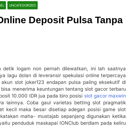
GEL
UNCATEGORIZED
 Online Deposit Pulsa Tanpa
detik logam non pernah dilewatkan, ini lah saatnya
lagu dolan di leveransir spekulasi online terpercaya
 akun slot joker123 endapan pulsa paling eksekutif di
 bisa menerima keuntungan tentang slot gacor terbaru
sit 10.000 IDR jua pada biro posisi
slot gacor maxwin
a lainnya. Coba gaul varietas betting slot pragmatik
et kecil maka besar disetiap adegan posisi game slot
 dikatakan maha- mustajab sepanjang digunakan ketika
ot yaitu penduduk maskapai IONClub berdiam pada keliru