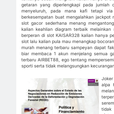
getaran yang diperlengkapi pada jumlah 
menyeluruh, pada mana kafi tetapi vi
berkesempatan buat mengalahkan jackpot m
slot gacor sederhana menang mengantongi 
kalian keahlian diagram terbaik melainka
berperan di slot KAISAR328 kalian hanya pe
slot lalu kalian pula mau menangkap bocoran
murah menang terbaru sampeyan dapat faksi
biar membaca 1 akun menjelang semua gam
terbaru AIRBET88, ego tentang mempersemb
sporti serta tidak melangsungkan kecurangan
Joker
alpa 
melan
terp
serem
tidak