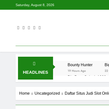
Skip
Saturday, August 8, 2026
to
content
Bounty Hunter
Bi
19 Hours Ago
22
HEADLINES
Big Bass Splash 1000
2 Weeks Ago
Emerald King Wheel of
Home
Uncategorized
Daftar Situs Judi Slot O
2 Weeks Ago