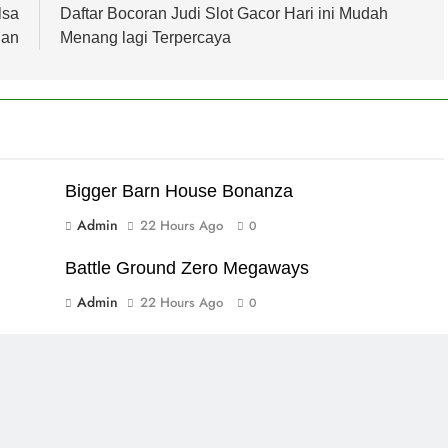
lsa
Daftar Bocoran Judi Slot Gacor Hari ini Mudah
gan
Menang lagi Terpercaya
Bigger Barn House Bonanza
Admin
22 Hours Ago
0
Battle Ground Zero Megaways
Admin
22 Hours Ago
0