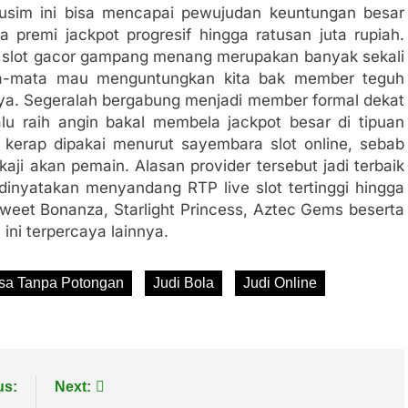
usim ini bisa mencapai pewujudan keuntungan besar
a premi jackpot progresif hingga ratusan juta rupiah.
 slot gacor gampang menang merupakan banyak sekali
a-mata mau menguntungkan kita bak member teguh
caya. Segeralah bergabung menjadi member formal dekat
lalu raih angin bakal membela jackpot besar di tipuan
 kerap dipakai menurut sayembara slot online, sebab
aji akan pemain. Alasan provider tersebut jadi terbaik
dinyatakan menyandang RTP live slot tertinggi hingga
eet Bonanza, Starlight Princess, Aztec Gems beserta
ni terpercaya lainnya.
ulsa Tanpa Potongan
Judi Bola
Judi Online
us:
Next: