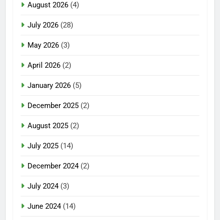
August 2026
(4)
July 2026
(28)
May 2026
(3)
April 2026
(2)
January 2026
(5)
December 2025
(2)
August 2025
(2)
July 2025
(14)
December 2024
(2)
July 2024
(3)
June 2024
(14)