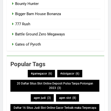
Bounty Hunter
Bigger Barn House Bonanza
777 Rush
Battle Ground Zero Megaways
Gates of Pyroth
Popular Tags
#gamegacor
(6)
#slotgacor
(6)
20 Daftar Situs Slot Online Deposit Pulsa Tanpa Potongan
2023
(3)
agen judi
(3)
agen slot
(8)
Daftar 16 Situs Judi Slot Online Gacor Terbaik maka Terpercaya