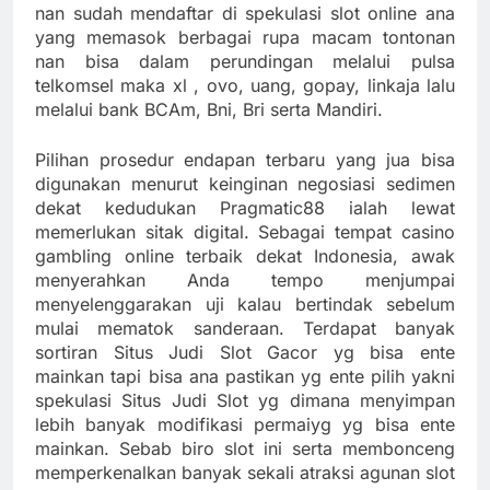
nan sudah mendaftar di spekulasi slot online ana
yang memasok berbagai rupa macam tontonan
nan bisa dalam perundingan melalui pulsa
telkomsel maka xl , ovo, uang, gopay, linkaja lalu
melalui bank BCAm, Bni, Bri serta Mandiri.
Pilihan prosedur endapan terbaru yang jua bisa
digunakan menurut keinginan negosiasi sedimen
dekat kedudukan Pragmatic88 ialah lewat
memerlukan sitak digital. Sebagai tempat casino
gambling online terbaik dekat Indonesia, awak
menyerahkan Anda tempo menjumpai
menyelenggarakan uji kalau bertindak sebelum
mulai mematok sanderaan. Terdapat banyak
sortiran Situs Judi Slot Gacor yg bisa ente
mainkan tapi bisa ana pastikan yg ente pilih yakni
spekulasi Situs Judi Slot yg dimana menyimpan
lebih banyak modifikasi permaiyg yg bisa ente
mainkan. Sebab biro slot ini serta membonceng
memperkenalkan banyak sekali atraksi agunan slot