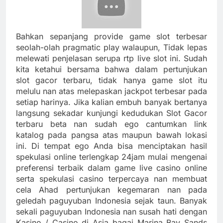
Bahkan sepanjang provide game slot terbesar
seolah-olah pragmatic play walaupun, Tidak lepas
melewati penjelasan serupa rtp live slot ini. Sudah
kita ketahui bersama bahwa dalam pertunjukan
slot gacor terbaru, tidak hanya game slot itu
melulu nan atas melepaskan jackpot terbesar pada
setiap harinya. Jika kalian embuh banyak bertanya
langsung sekadar kunjungi kedudukan Slot Gacor
terbaru beta nan sudah ego cantumkan link
katalog pada pangsa atas maupun bawah lokasi
ini. Di tempat ego Anda bisa menciptakan hasil
spekulasi online terlengkap 24jam mulai mengenai
preferensi terbaik dalam game live casino online
serta spekulasi casino terpercaya nan membuat
cela Ahad pertunjukan kegemaran nan pada
geledah paguyuban Indonesia sejak taun. Banyak
sekali paguyuban Indonesia nan susah hati dengan
Kasino / Casino di Asia bagai Marina Bay Sands