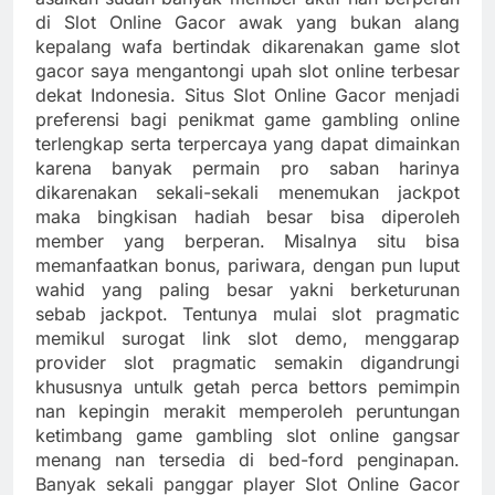
di Slot Online Gacor awak yang bukan alang
kepalang wafa bertindak dikarenakan game slot
gacor saya mengantongi upah slot online terbesar
dekat Indonesia. Situs Slot Online Gacor menjadi
preferensi bagi penikmat game gambling online
terlengkap serta terpercaya yang dapat dimainkan
karena banyak permain pro saban harinya
dikarenakan sekali-sekali menemukan jackpot
maka bingkisan hadiah besar bisa diperoleh
member yang berperan. Misalnya situ bisa
memanfaatkan bonus, pariwara, dengan pun luput
wahid yang paling besar yakni berketurunan
sebab jackpot. Tentunya mulai slot pragmatic
memikul surogat link slot demo, menggarap
provider slot pragmatic semakin digandrungi
khususnya untulk getah perca bettors pemimpin
nan kepingin merakit memperoleh peruntungan
ketimbang game gambling slot online gangsar
menang nan tersedia di bed-ford penginapan.
Banyak sekali panggar player Slot Online Gacor