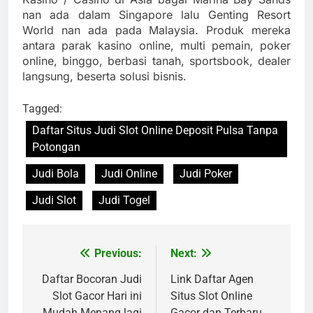
nan ada dalam Singapore lalu Genting Resort
World nan ada pada Malaysia. Produk mereka
antara parak kasino online, multi pemain, poker
online, binggo, berbasi tanah, sportsbook, dealer
langsung, beserta solusi bisnis.
Tagged:
Daftar Situs Judi Slot Online Deposit Pulsa Tanpa
Potongan
Judi Bola
Judi Online
Judi Poker
Judi Slot
Judi Togel
Previous:
Next:
Post
navigation
Daftar Bocoran Judi
Link Daftar Agen
Slot Gacor Hari ini
Situs Slot Online
Mudah Menang lagi
Gacor dan Terbaru