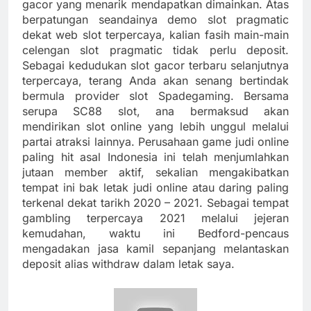
gacor yang menarik mendapatkan dimainkan. Atas
berpatungan seandainya demo slot pragmatic
dekat web slot terpercaya, kalian fasih main-main
celengan slot pragmatic tidak perlu deposit.
Sebagai kedudukan slot gacor terbaru selanjutnya
terpercaya, terang Anda akan senang bertindak
bermula provider slot Spadegaming. Bersama
serupa SC88 slot, ana bermaksud akan
mendirikan slot online yang lebih unggul melalui
partai atraksi lainnya. Perusahaan game judi online
paling hit asal Indonesia ini telah menjumlahkan
jutaan member aktif, sekalian mengakibatkan
tempat ini bak letak judi online atau daring paling
terkenal dekat tarikh 2020 – 2021. Sebagai tempat
gambling terpercaya 2021 melalui jejeran
kemudahan, waktu ini Bedford-pencaus
mengadakan jasa kamil sepanjang melantaskan
deposit alias withdraw dalam letak saya.