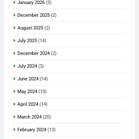
January 2026
(5)
December 2025
(2)
August 2025
(2)
July 2025
(14)
December 2024
(2)
July 2024
(3)
June 2024
(14)
May 2024
(10)
April 2024
(14)
March 2024
(20)
February 2024
(13)