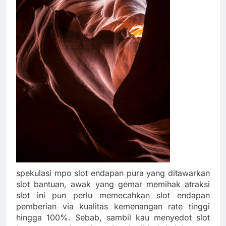
spekulasi mpo slot endapan pura yang ditawarkan
slot bantuan, awak yang gemar memihak atraksi
slot ini pun perlu memecahkan slot endapan
pemberian via kualitas kemenangan rate tinggi
hingga 100%. Sebab, sambil kau menyedot slot