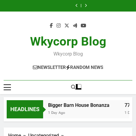
Battle Ground
Bounty Hunter
Skip
Zero Megaways
Bigger Barn
777 Rush
to
House Bonanza
Battle Ground
Zero Megaways
content
Wkycorp Blog
Wkycorp Blog
NEWSLETTER
RANDOM NEWS
unty Hunter
Bigger Barn House Bonanza
777 Rus
HEADLINES
Day Ago
1 Day Ago
1 Day Ago
Home
Uncategorized