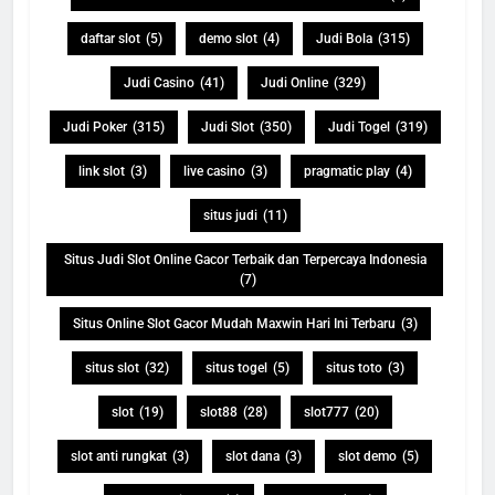
daftar slot
(5)
demo slot
(4)
Judi Bola
(315)
Judi Casino
(41)
Judi Online
(329)
Judi Poker
(315)
Judi Slot
(350)
Judi Togel
(319)
link slot
(3)
live casino
(3)
pragmatic play
(4)
situs judi
(11)
Situs Judi Slot Online Gacor Terbaik dan Terpercaya Indonesia
(7)
Situs Online Slot Gacor Mudah Maxwin Hari Ini Terbaru
(3)
situs slot
(32)
situs togel
(5)
situs toto
(3)
slot
(19)
slot88
(28)
slot777
(20)
slot anti rungkat
(3)
slot dana
(3)
slot demo
(5)