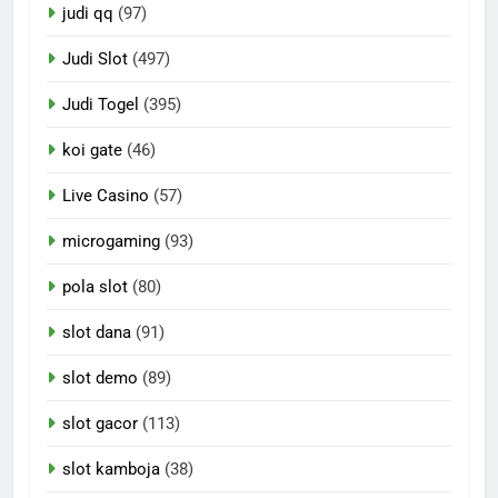
judi qq
(97)
Judi Slot
(497)
Judi Togel
(395)
koi gate
(46)
Live Casino
(57)
microgaming
(93)
pola slot
(80)
slot dana
(91)
slot demo
(89)
slot gacor
(113)
slot kamboja
(38)