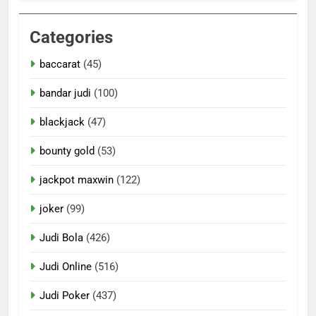
Categories
baccarat
(45)
bandar judi
(100)
blackjack
(47)
bounty gold
(53)
jackpot maxwin
(122)
joker
(99)
Judi Bola
(426)
Judi Online
(516)
Judi Poker
(437)