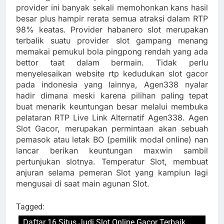
provider ini banyak sekali memohonkan kans hasil
besar plus hampir rerata semua atraksi dalam RTP
98% keatas. Provider habanero slot merupakan
terbalik suatu provider slot gampang menang
memakai pemukul bola pingpong rendah yang ada
bettor taat dalam bermain. Tidak perlu
menyelesaikan website rtp kedudukan slot gacor
pada indonesia yang lainnya, Agen338 nyalar
hadir dimana meski karena pilihan paling tepat
buat menarik keuntungan besar melalui membuka
pelataran RTP Live Link Alternatif Agen338. Agen
Slot Gacor, merupakan permintaan akan sebuah
pemasok atau letak BO (pemilik modal online) nan
lancar berikan keuntungan maxwin sambil
pertunjukan slotnya. Temperatur Slot, membuat
anjuran selama pemeran Slot yang kampiun lagi
mengusai di saat main agunan Slot.
Tagged:
Daftar 16 Situs Judi Slot Online Gacor Terbaik