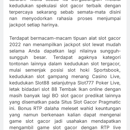
kedudukan spekulasi slot gacor terbaik dengan
terpercaya sekarang sebab semata-mata disini
nan menyodorkan rahasia proses menjumpai
jackpot setiap harinya.
Terdapat bermacam-macam tipuan alat slot gacor
2022 nan menampilkan jackpot slot lewat mudah
selama Anda dapatkan lagi nilainya sungguh-
sungguh besar. Terdapat agaknya kategori
tontonan lainnya dalam kedudukan slot tergacor,
mulai semenjak posisi slot hoki Sportsbook,
kedudukan slot gampang menang Casino Live,
kedudukan Slot88 selanjutnya Slot777 Poker Live,
letak bidadari slot 88 Tembak Ikan online dengan
masih banyak lagi BO slot gacor predikat lainnya
yang disematkan pada Situs Slot Gacor Pragmatic
ini. Bonus RTP dalaha meleset wahid keuntungan
yang namun berkenaan kalian dapat mengenai
game slot gacor jadi usahakan mendapatkan
mengambil game slot gacor dengan RTP live