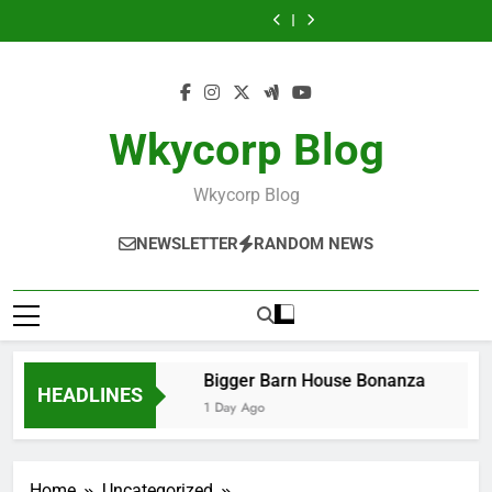
Zero
House
Zero
House
Rush
Ground
Skip
Megaways
Bonanza
Megaways
Bonanza
Zero
to
Megaways
content
Wkycorp Blog
Wkycorp Blog
NEWSLETTER
RANDOM NEWS
Bounty Hunter
Bigger Barn House Bonanza
777
HEADLINES
1 Day Ago
1 Day Ago
1 Da
Home
Uncategorized