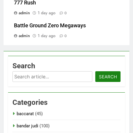
777 Rush
admin
1 day ago
0
Battle Ground Zero Megaways
admin
1 day ago
0
Search
Search
SEARCH
Categories
baccarat
(45)
bandar judi
(100)