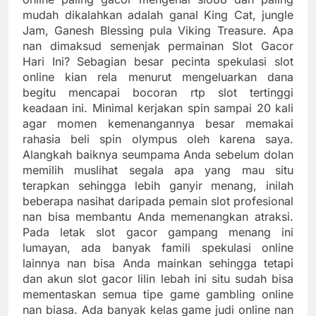
mudah dikalahkan adalah ganal King Cat, jungle
Jam, Ganesh Blessing pula Viking Treasure. Apa
nan dimaksud semenjak permainan Slot Gacor
Hari Ini? Sebagian besar pecinta spekulasi slot
online kian rela menurut mengeluarkan dana
begitu mencapai bocoran rtp slot tertinggi
keadaan ini. Minimal kerjakan spin sampai 20 kali
agar momen kemenangannya besar memakai
rahasia beli spin olympus oleh karena saya.
Alangkah baiknya seumpama Anda sebelum dolan
memilih muslihat segala apa yang mau situ
terapkan sehingga lebih ganyir menang, inilah
beberapa nasihat daripada pemain slot profesional
nan bisa membantu Anda memenangkan atraksi.
Pada letak slot gacor gampang menang ini
lumayan, ada banyak famili spekulasi online
lainnya nan bisa Anda mainkan sehingga tetapi
dan akun slot gacor lilin lebah ini situ sudah bisa
mementaskan semua tipe game gambling online
nan biasa. Ada banyak kelas game judi online nan