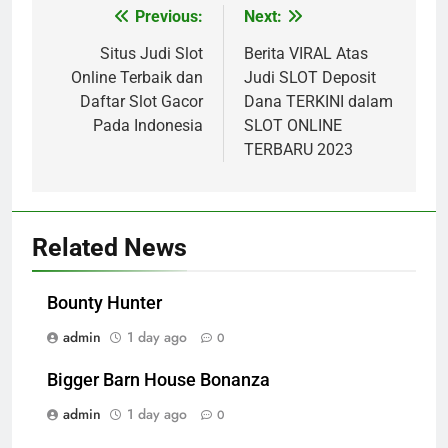
Previous:
Next:
Post
navigation
Situs Judi Slot
Berita VIRAL Atas
Online Terbaik dan
Judi SLOT Deposit
Daftar Slot Gacor
Dana TERKINI dalam
Pada Indonesia
SLOT ONLINE
TERBARU 2023
Related News
Bounty Hunter
admin
1 day ago
0
Bigger Barn House Bonanza
admin
1 day ago
0