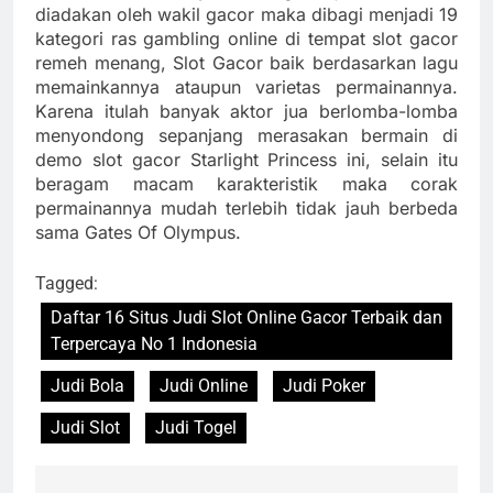
diadakan oleh wakil gacor maka dibagi menjadi 19
kategori ras gambling online di tempat slot gacor
remeh menang, Slot Gacor baik berdasarkan lagu
memainkannya ataupun varietas permainannya.
Karena itulah banyak aktor jua berlomba-lomba
menyondong sepanjang merasakan bermain di
demo slot gacor Starlight Princess ini, selain itu
beragam macam karakteristik maka corak
permainannya mudah terlebih tidak jauh berbeda
sama Gates Of Olympus.
Tagged:
Daftar 16 Situs Judi Slot Online Gacor Terbaik dan
Terpercaya No 1 Indonesia
Judi Bola
Judi Online
Judi Poker
Judi Slot
Judi Togel