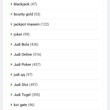
blackjack
(47)
bounty gold
(53)
jackpot maxwin
(122)
joker
(99)
Judi Bola
(426)
Judi Online
(516)
Judi Poker
(437)
judi qq
(97)
Judi Slot
(497)
Judi Togel
(395)
koi gate
(46)