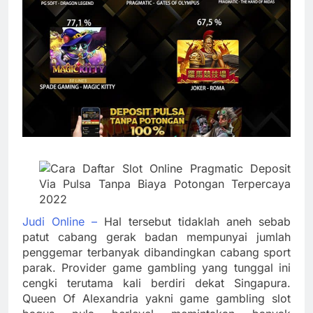
Judi Online –
Hal tersebut tidaklah aneh sebab
patut cabang gerak badan mempunyai jumlah
penggemar terbanyak dibandingkan cabang sport
parak. Provider game gambling yang tunggal ini
cengki terutama kali berdiri dekat Singapura.
Queen Of Alexandria yakni game gambling slot