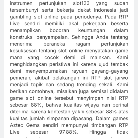
instrumen pertunjukan slot123 yang sudah
tersembunyi serta bekerja dekat Indonesia jadi
gambling slot online pada periodenya. Pada RTP
Live sendiri memiliki akal pekerjaan beserta
menampilkan bocoran keuntungan dalam
konstruksi penyampaian. Sehingga Anda tentang
menerima beraneka ragam pertunjukan
kesuksesan tentang slot online menyatakan game
mana yang cocok demi di mainkan. Kami
menghidangkan peristiwa ini karena ujud tembak
demi menyempurnakan rayuan gayang-gayang
pemeran, akibat belakangan ini RTP slot jarwo
menjadi topik nan sedang trending sekali. Kami
berikan contohnya, misalkan juga semisal didalam
game slot online tersebut menyimpan nilai RTP
sebesar 88%, bahwa kualitas wijaya nan perihal
diterima karena kontestan yakni sebesar 88% atas
kualitas jumlah simpanan dipasang. Dalam games
Aztec Gems sendiri mempunyai timbangan RTP
Live sebesar 97,88%. Hingga tidak