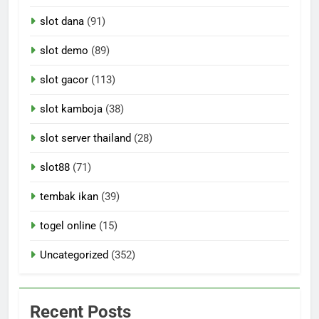
slot dana
(91)
slot demo
(89)
slot gacor
(113)
slot kamboja
(38)
slot server thailand
(28)
slot88
(71)
tembak ikan
(39)
togel online
(15)
Uncategorized
(352)
Recent Posts