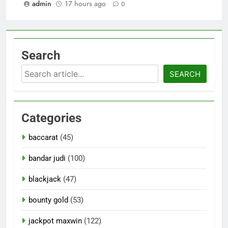
admin
17 hours ago
0
Search
Search
SEARCH
Categories
baccarat
(45)
bandar judi
(100)
blackjack
(47)
bounty gold
(53)
jackpot maxwin
(122)