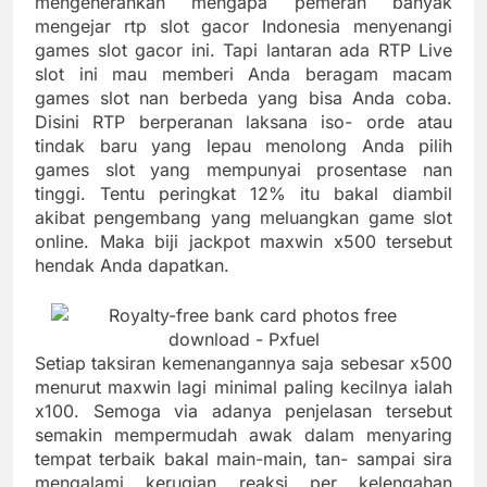
mengeherankan mengapa pemeran banyak
mengejar rtp slot gacor Indonesia menyenangi
games slot gacor ini. Tapi lantaran ada RTP Live
slot ini mau memberi Anda beragam macam
games slot nan berbeda yang bisa Anda coba.
Disini RTP berperanan laksana iso- orde atau
tindak baru yang lepau menolong Anda pilih
games slot yang mempunyai prosentase nan
tinggi. Tentu peringkat 12% itu bakal diambil
akibat pengembang yang meluangkan game slot
online. Maka biji jackpot maxwin x500 tersebut
hendak Anda dapatkan.
Setiap taksiran kemenangannya saja sebesar x500
menurut maxwin lagi minimal paling kecilnya ialah
x100. Semoga via adanya penjelasan tersebut
semakin mempermudah awak dalam menyaring
tempat terbaik bakal main-main, tan- sampai sira
mengalami kerugian reaksi per kelengahan