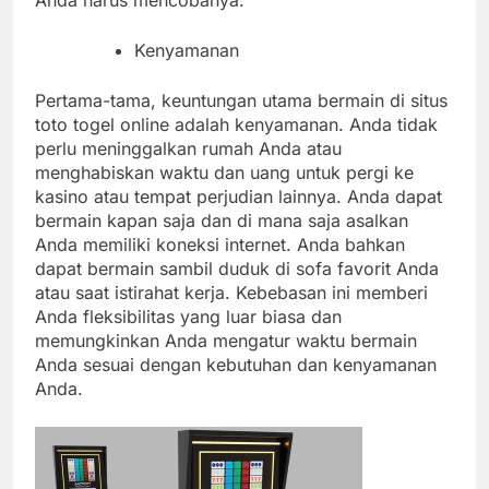
Anda harus mencobanya.
Kenyamanan
Pertama-tama, keuntungan utama bermain di situs
toto togel online adalah kenyamanan. Anda tidak
perlu meninggalkan rumah Anda atau
menghabiskan waktu dan uang untuk pergi ke
kasino atau tempat perjudian lainnya. Anda dapat
bermain kapan saja dan di mana saja asalkan
Anda memiliki koneksi internet. Anda bahkan
dapat bermain sambil duduk di sofa favorit Anda
atau saat istirahat kerja. Kebebasan ini memberi
Anda fleksibilitas yang luar biasa dan
memungkinkan Anda mengatur waktu bermain
Anda sesuai dengan kebutuhan dan kenyamanan
Anda.