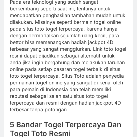
Pada era teknologi yang sudah sangat
berkembang seperti saat ini, tentunya untuk
mendapatkan penghasilan tambahan mudah untuk
dilakukan. Misalnya seperti bermain togel online
pada situs toto togel terpercaya, karena hanya
dengan bermodalkan sejumlah uang kecil, para
bettor bisa memenangkan hadiah jackpot 4D
terbesar yang sangat menggiurkan. Link toto togel
resmi dapat dijadikan sebagai alternatif untuk
anda jika ingin bergabung dan melakukan taruhan
online pada setiap pasaran togel terbaik di situs
toto togel terpercaya. Situs Toto adalah penyedia
permainan togel online yang sangat di kenal oleh
para pemain di Indonesia dan telah memiliki
reputasi sebagai salah satu situs toto togel
terpercaya dan resmi dengan hadiah jackpot 4D
terbesar tanpa potongan.
5 Bandar Togel Terpercaya Dan
Togel Toto Resmi