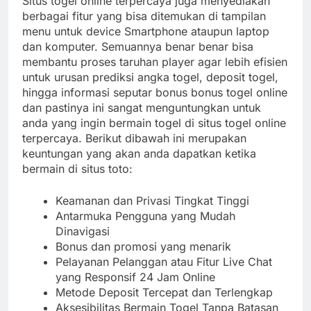
Situs togel online terpercaya juga menyediakan
berbagai fitur yang bisa ditemukan di tampilan
menu untuk device Smartphone ataupun laptop
dan komputer. Semuannya benar benar bisa
membantu proses taruhan player agar lebih efisien
untuk urusan prediksi angka togel, deposit togel,
hingga informasi seputar bonus bonus togel online
dan pastinya ini sangat menguntungkan untuk
anda yang ingin bermain togel di situs togel online
terpercaya. Berikut dibawah ini merupakan
keuntungan yang akan anda dapatkan ketika
bermain di situs toto:
Keamanan dan Privasi Tingkat Tinggi
Antarmuka Pengguna yang Mudah
Dinavigasi
Bonus dan promosi yang menarik
Pelayanan Pelanggan atau Fitur Live Chat
yang Responsif 24 Jam Online
Metode Deposit Tercepat dan Terlengkap
Aksesibilitas Bermain Togel Tanpa Batasan