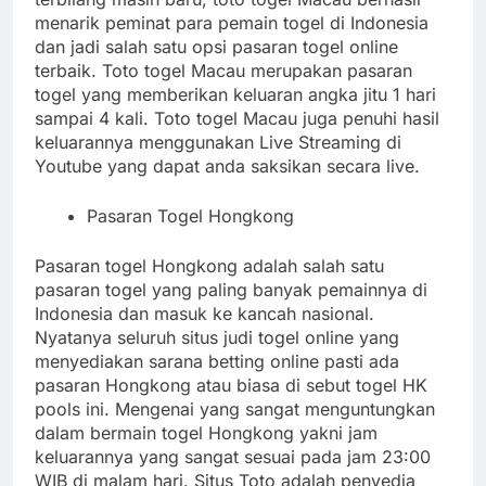
menarik peminat para pemain togel di Indonesia
dan jadi salah satu opsi pasaran togel online
terbaik. Toto togel Macau merupakan pasaran
togel yang memberikan keluaran angka jitu 1 hari
sampai 4 kali. Toto togel Macau juga penuhi hasil
keluarannya menggunakan Live Streaming di
Youtube yang dapat anda saksikan secara live.
Pasaran Togel Hongkong
Pasaran togel Hongkong adalah salah satu
pasaran togel yang paling banyak pemainnya di
Indonesia dan masuk ke kancah nasional.
Nyatanya seluruh situs judi togel online yang
menyediakan sarana betting online pasti ada
pasaran Hongkong atau biasa di sebut togel HK
pools ini. Mengenai yang sangat menguntungkan
dalam bermain togel Hongkong yakni jam
keluarannya yang sangat sesuai pada jam 23:00
WIB di malam hari. Situs Toto adalah penyedia