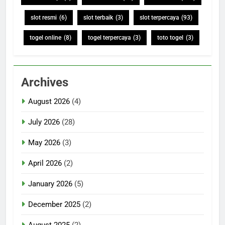
slot resmi
(6)
slot terbaik
(3)
slot terpercaya
(93)
togel online
(8)
togel terpercaya
(3)
toto togel
(3)
Archives
August 2026
(4)
July 2026
(28)
May 2026
(3)
April 2026
(2)
January 2026
(5)
December 2025
(2)