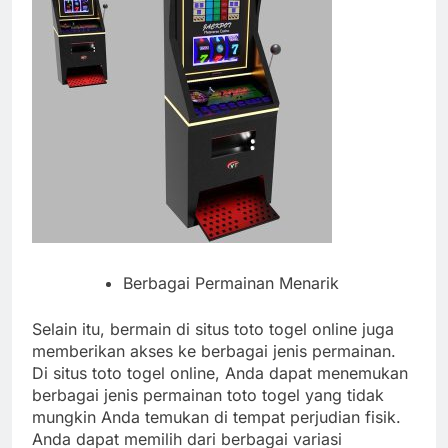
Berbagai Permainan Menarik
Selain itu, bermain di situs toto togel online juga
memberikan akses ke berbagai jenis permainan.
Di situs toto togel online, Anda dapat menemukan
berbagai jenis permainan toto togel yang tidak
mungkin Anda temukan di tempat perjudian fisik.
Anda dapat memilih dari berbagai variasi