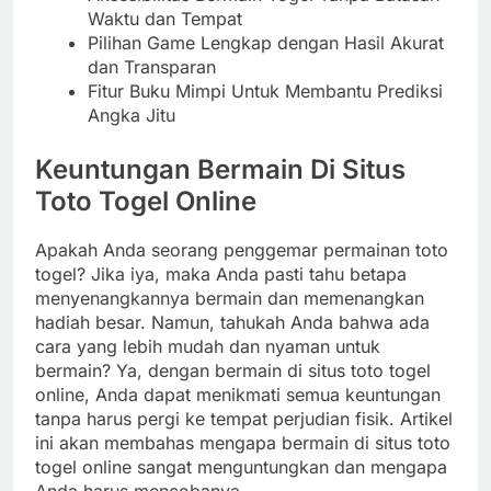
Waktu dan Tempat
Pilihan Game Lengkap dengan Hasil Akurat
dan Transparan
Fitur Buku Mimpi Untuk Membantu Prediksi
Angka Jitu
Keuntungan Bermain Di Situs
Toto Togel Online
Apakah Anda seorang penggemar permainan toto
togel? Jika iya, maka Anda pasti tahu betapa
menyenangkannya bermain dan memenangkan
hadiah besar. Namun, tahukah Anda bahwa ada
cara yang lebih mudah dan nyaman untuk
bermain? Ya, dengan bermain di situs toto togel
online, Anda dapat menikmati semua keuntungan
tanpa harus pergi ke tempat perjudian fisik. Artikel
ini akan membahas mengapa bermain di situs toto
togel online sangat menguntungkan dan mengapa