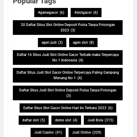
Popular Tags
#gamegacor
(6)
#slotgacor
(6)
20 Daftar Situs Slot Online Deposit Pulsa Tanpa Potongan
2023
(3)
agen judi
(3)
agen slot
(8)
Daftar 16 Situs Judi Slot Online Gacor Terbaik maka Terpercaya
No 1 Indonesia
(4)
Daftar Situs Judi Slot Gacor Online Terpercaya Paling Gampang
Menang No 1
(4)
Daftar Situs Judi Slot Online Deposit Pulsa Tanpa Potongan
(3)
Daftar Situs Slot Gacor Online Hari Ini Terbaru 2023
(6)
daftar slot
(5)
demo slot
(4)
Judi Bola
(315)
Judi Casino
(41)
Judi Online
(329)