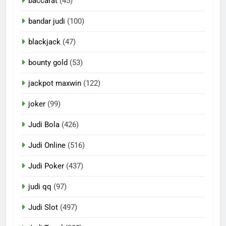
baccarat
(45)
bandar judi
(100)
blackjack
(47)
bounty gold
(53)
jackpot maxwin
(122)
joker
(99)
Judi Bola
(426)
Judi Online
(516)
Judi Poker
(437)
judi qq
(97)
Judi Slot
(497)