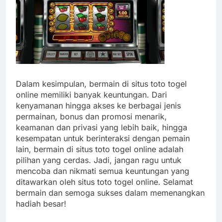
Dalam kesimpulan, bermain di situs toto togel
online memiliki banyak keuntungan. Dari
kenyamanan hingga akses ke berbagai jenis
permainan, bonus dan promosi menarik,
keamanan dan privasi yang lebih baik, hingga
kesempatan untuk berinteraksi dengan pemain
lain, bermain di situs toto togel online adalah
pilihan yang cerdas. Jadi, jangan ragu untuk
mencoba dan nikmati semua keuntungan yang
ditawarkan oleh situs toto togel online. Selamat
bermain dan semoga sukses dalam memenangkan
hadiah besar!