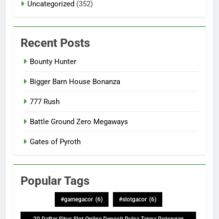
Uncategorized
(352)
Recent Posts
Bounty Hunter
Bigger Barn House Bonanza
777 Rush
Battle Ground Zero Megaways
Gates of Pyroth
Popular Tags
#gamegacor
(6)
#slotgacor
(6)