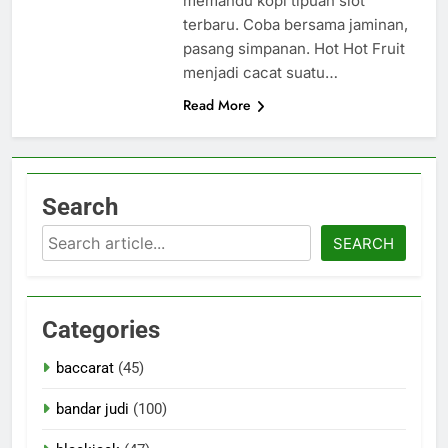
memandu kopi tipuan slot
terbaru. Coba bersama jaminan,
pasang simpanan. Hot Hot Fruit
menjadi cacat suatu…
Read More
Search
Search
SEARCH
Categories
baccarat
(45)
bandar judi
(100)