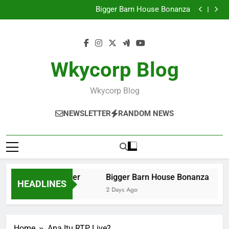
Bounty Hunter
Skip
Bigger Barn House Bonanza
to
777 Rush
Battle Ground Zero Megaways
content
Bounty Hunter
Bigger Barn House Bonanza
777 Rush
Wkycorp Blog
Battle Ground Zero Megaways
Wkycorp Blog
NEWSLETTER
RANDOM NEWS
Bounty Hunter
Bigger Barn House Bonanza
HEADLINES
1 Day Ago
2 Days Ago
Home
Apa Itu RTP Live?